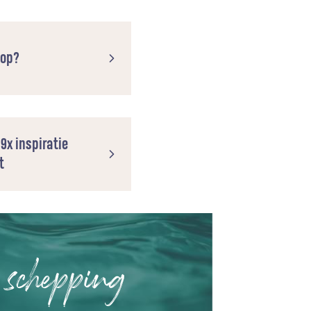
oop?
 9x inspiratie
t
 schepping