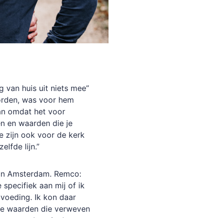
 van huis uit niets mee”
orden, was voor hem
an omdat het voor
en en waarden die je
e zijn ook voor de kerk
lfde lijn.”
k in Amsterdam. Remco:
pecifiek aan mij of ik
pvoeding. Ik kon daar
 de waarden die verweven