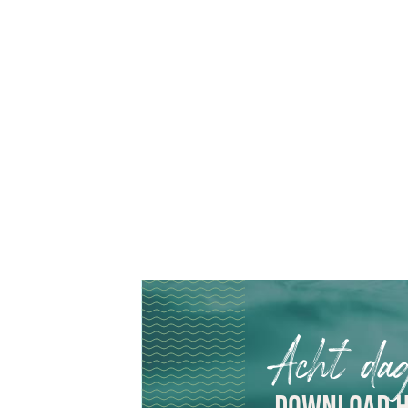
Acht da
DOWNLOAD H