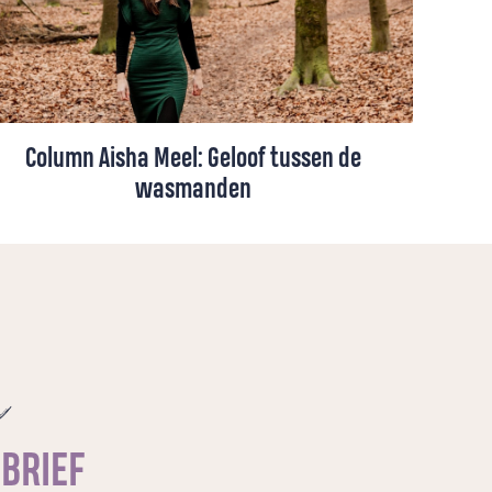
Column Aisha Meel: Geloof tussen de
wasmanden
Heiligheid zit niet in grootse momenten.
Aisha Meel ontdekt dat God ook te zoeken
is tussen de uitpuilende wasmanden.
e
SBRIEF