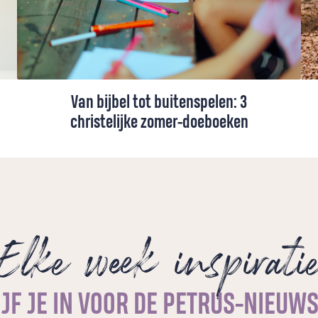
Van bijbel tot buitenspelen: 3
christelijke zomer-doeboeken
Zomer! Hopelijk een tijd om te ontspannen
en samen te zijn. Maar hoe zorg je ervoor
dat die tijd samen ook relaxt is (en blijft)?
Geen zorgen! De Petrus-redactie heeft de
leukste christelijke doeboeken verzameld.
Elke week inspirati
JF JE IN VOOR DE PETRUS-NIEUW