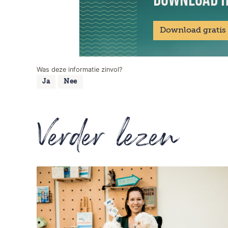
Download gratis
Was deze informatie zinvol?
Ja
Nee
Verder lezen