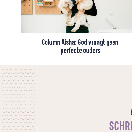
Column Aisha: God vraagt geen
perfecte ouders
We willen onze kinderen graag iets
meegeven van het geloof. Maar wat ze het
meest onthouden, zijn niet onze woorden,
maar ons leven. Aisha vindt dat soms
confronterend, maar ook bemoedigend:
God vraagt geen perfecte ouders. Je mag
juist laten zien hoe je als christen kunt
omgaan met onvolmaaktheid.
SCHRI