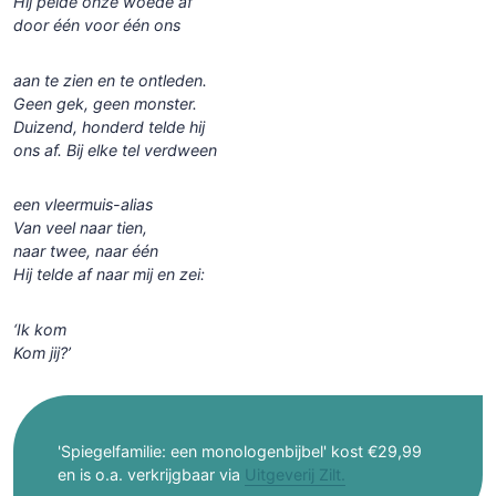
Hij pelde onze woede af
door één voor één ons
aan te zien en te ontleden.
Geen gek, geen monster.
Duizend, honderd telde hij
ons af. Bij elke tel verdween
een vleermuis-alias
Van veel naar tien,
naar twee, naar één
Hij telde af naar mij en zei:
‘Ik kom
Kom jij?’
'Spiegelfamilie: een monologenbijbel' kost €29,99
en is o.a. verkrijgbaar via
Uitgeverij Zilt.