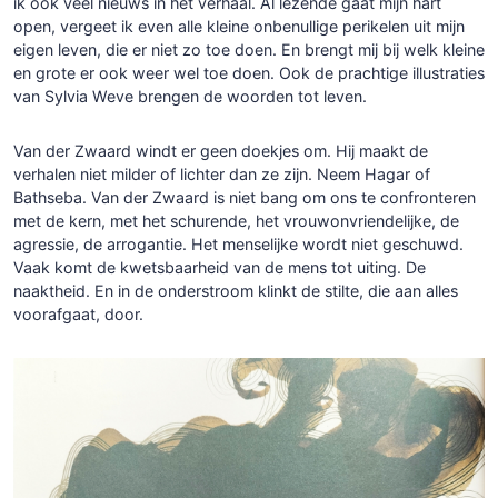
ik ook veel nieuws in het verhaal. Al lezende gaat mijn hart
open, vergeet ik even alle kleine onbenullige perikelen uit mijn
eigen leven, die er niet zo toe doen. En brengt mij bij welk kleine
en grote er ook weer wel toe doen. Ook de prachtige illustraties
van Sylvia Weve brengen de woorden tot leven.
Van der Zwaard windt er geen doekjes om. Hij maakt de
verhalen niet milder of lichter dan ze zijn. Neem Hagar of
Bathseba. Van der Zwaard is niet bang om ons te confronteren
met de kern, met het schurende, het vrouwonvriendelijke, de
agressie, de arrogantie. Het menselijke wordt niet geschuwd.
Vaak komt de kwetsbaarheid van de mens tot uiting. De
naaktheid. En in de onderstroom klinkt de stilte, die aan alles
voorafgaat, door.