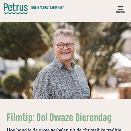
Doorgaan
BEN JE AL GRATIS ABONNEE?
naar
menu
hoofdinhoud
Filmtip: Dol Dwaze Dierendag
Hoe houd je de grote verhalen uit de christelijke traditie