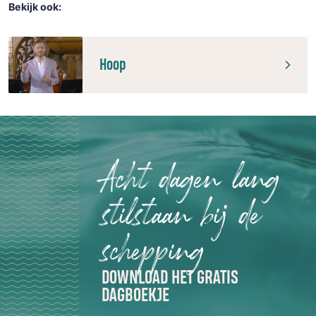
Bekijk ook:
Hoop
Acht dagen lang
stilstaan bij de
schepping
DOWNLOAD HET GRATIS
DAGBOEKJE