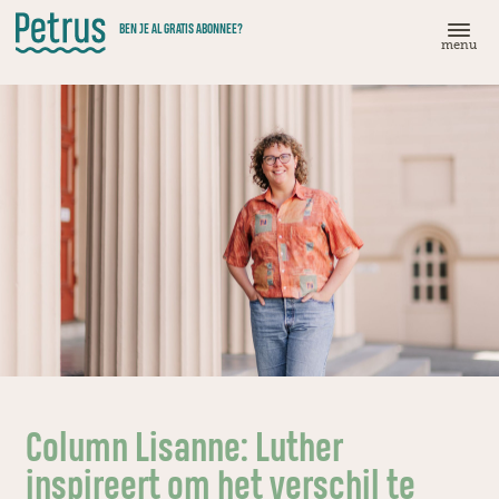
Doorgaan
BEN JE AL GRATIS ABONNEE?
naar
menu
hoofdinhoud
Column Lisanne: Luther
inspireert om het verschil te