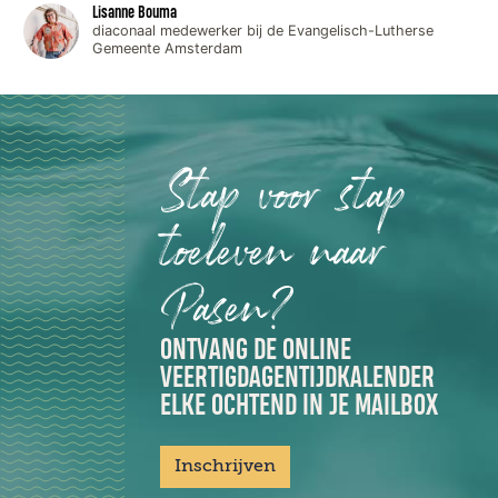
Lisanne Bouma
diaconaal medewerker bij de Evangelisch-Lutherse
Gemeente Amsterdam
Stap voor stap
toeleven naar
Pasen?
ONTVANG DE ONLINE
VEERTIGDAGENTIJDKALENDER
ELKE OCHTEND IN JE MAILBOX
Inschrijven