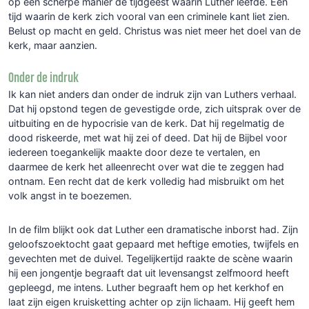
op een scherpe manier de tijdgeest waarin Luther leefde. Een
tijd waarin de kerk zich vooral van een criminele kant liet zien.
Belust op macht en geld. Christus was niet meer het doel van de
kerk, maar aanzien.
Onder de indruk
Ik kan niet anders dan onder de indruk zijn van Luthers verhaal.
Dat hij opstond tegen de gevestigde orde, zich uitsprak over de
uitbuiting en de hypocrisie van de kerk. Dat hij regelmatig de
dood riskeerde, met wat hij zei of deed. Dat hij de Bijbel voor
iedereen toegankelijk maakte door deze te vertalen, en
daarmee de kerk het alleenrecht over wat die te zeggen had
ontnam. Een recht dat de kerk volledig had misbruikt om het
volk angst in te boezemen.
In de film blijkt ook dat Luther een dramatische inborst had. Zijn
geloofszoektocht gaat gepaard met heftige emoties, twijfels en
gevechten met de duivel. Tegelijkertijd raakte de scène waarin
hij een jongentje begraaft dat uit levensangst zelfmoord heeft
gepleegd, me intens. Luther begraaft hem op het kerkhof en
laat zijn eigen kruisketting achter op zijn lichaam. Hij geeft hem