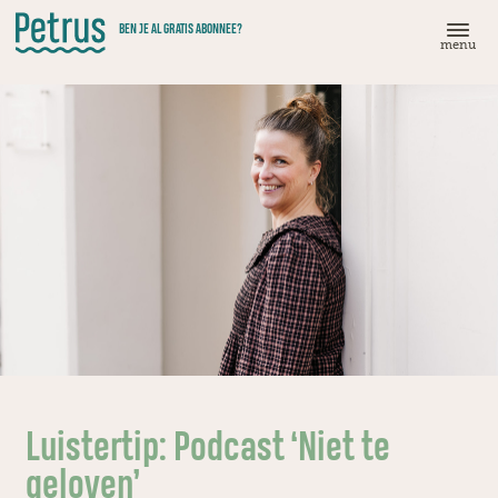
Doorgaan
BEN JE AL GRATIS ABONNEE?
naar
menu
hoofdinhoud
Luistertip: Podcast ‘Niet te
geloven’