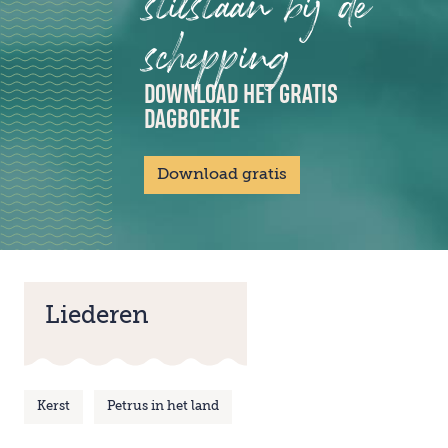
stilstaan bij de
schepping
DOWNLOAD HET GRATIS
DAGBOEKJE
Download gratis
Liederen
Kerst
Petrus in het land