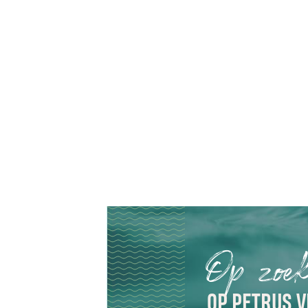
Op zoek
OP PETRUS V