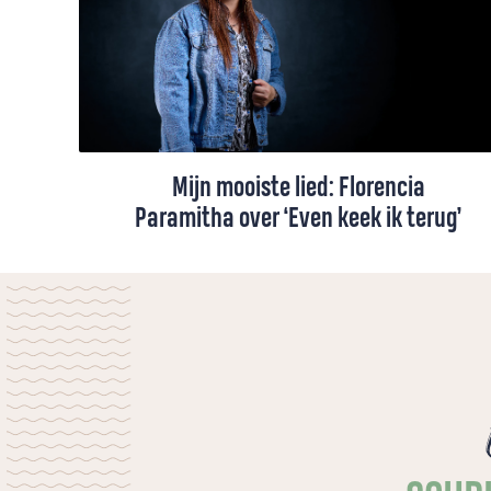
Mijn mooiste lied: Florencia
Paramitha over ‘Even keek ik terug’
“We kijken meestal vooruit. Dit lied helpt
mij om terug te kijken op mijn levensweg
tot nu toe. Het was een kronkelige en
moeilijke weg, maar ik liep niet alleen”, zegt
de Indonesische Florencia Paramitha. Ze
bespreekt haar favoriete lied, 'Even keek ik
terug'.