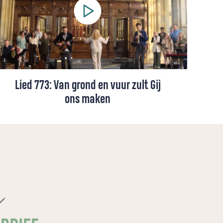
Lied 773: Van grond en vuur zult Gij
ons maken
Een lied van Huub Oosterhuis, op muziek
van Antoine Oomen, over hoop, bevrijding
en vernieuwing. Het schetst een krachtig
visioen van mensen die opnieuw tot leven
komen als Gods evenbeeld.
e