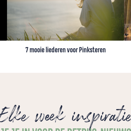
7 mooie liederen voor Pinksteren
De Petrus-redactie stelde een selectie
Pinksterliederen samen, waaronder liederen
uit het Liedboek en een indrukwekkend lied
voor Pinksteren uit Taizé.
Elke week inspirati