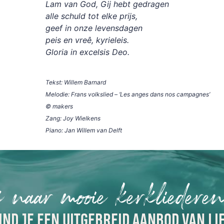
Lam van God, Gij hebt gedragen
alle schuld tot elke prijs,
geef in onze levensdagen
peis en vreê, kyrieleis.
Gloria in excelsis Deo.
Tekst: Willem Barnard
Melodie: Frans volkslied – ‘Les anges dans nos campagnes’
© makers
Zang: Joy Wielkens
Piano: Jan Willem van Delft
 naar mooie kerkliedere
IND JE EEN UITGEBREID AANBOD VAN LI