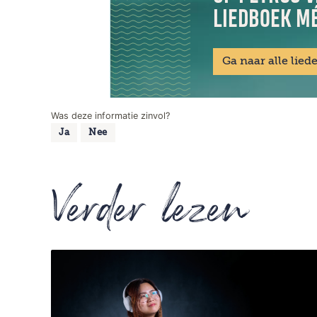
LIEDBOEK MÉ
Ga naar alle lied
Was deze informatie zinvol?
Ja
Nee
Verder lezen