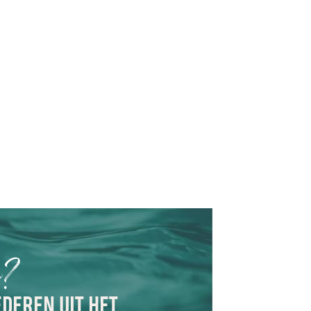
n?
EDEREN UIT HET