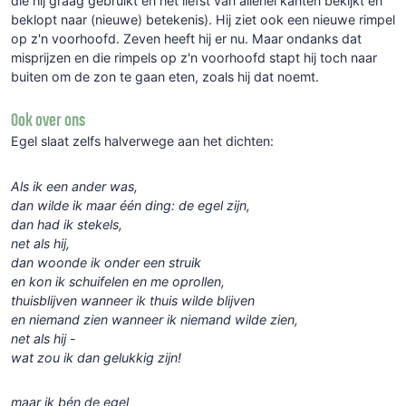
die hij graag gebruikt en het liefst van allerlei kanten bekijkt en
beklopt naar (nieuwe) betekenis). Hij ziet ook een nieuwe rimpel
op z'n voorhoofd. Zeven heeft hij er nu. Maar ondanks dat
misprijzen en die rimpels op z'n voorhoofd stapt hij toch naar
buiten om de zon te gaan eten, zoals hij dat noemt.
Ook over ons
Egel slaat zelfs halverwege aan het dichten:
Als ik een ander was,
dan wilde ik maar één ding: de egel zijn,
dan had ik stekels,
net als hij,
dan woonde ik onder een struik
en kon ik schuifelen en me oprollen,
thuisblijven wanneer ik thuis wilde blijven
en niemand zien wanneer ik niemand wilde zien,
net als hij -
wat zou ik dan gelukkig zijn!
maar ik bén de egel