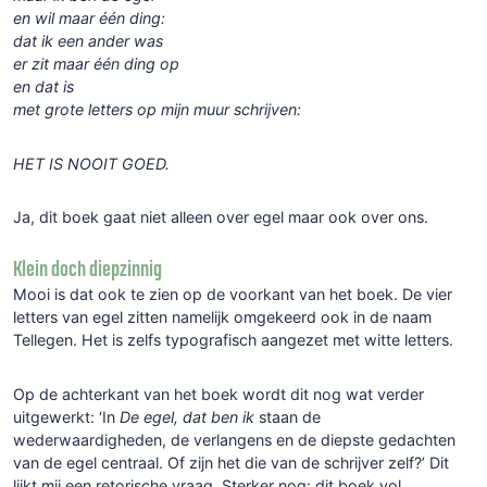
en wil maar één ding:
dat ik een ander was
er zit maar één ding op
en dat is
met grote letters op mijn muur schrijven:
HET IS NOOIT GOED.
Ja, dit boek gaat niet alleen over egel maar ook over ons.
Klein doch diepzinnig
Mooi is dat ook te zien op de voorkant van het boek. De vier
letters van egel zitten namelijk omgekeerd ook in de naam
Tellegen. Het is zelfs typografisch aangezet met witte letters.
Op de achterkant van het boek wordt dit nog wat verder
uitgewerkt: ‘In
De egel, dat ben ik
staan de
wederwaardigheden, de verlangens en de diepste gedachten
van de egel centraal. Of zijn het die van de schrijver zelf?’ Dit
lijkt mij een retorische vraag. Sterker nog: dit boek vol