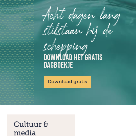
Acht dagen lang
stilstaan bij de
schepping
DOWNLOAD HET GRATIS
DAGBOEKJE
Download gratis
Cultuur &
media