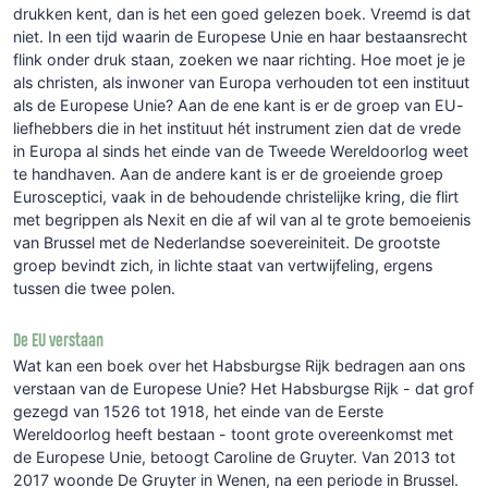
drukken kent, dan is het een goed gelezen boek. Vreemd is dat
niet. In een tijd waarin de Europese Unie en haar bestaansrecht
flink onder druk staan, zoeken we naar richting. Hoe moet je je
als christen, als inwoner van Europa verhouden tot een instituut
als de Europese Unie? Aan de ene kant is er de groep van EU-
liefhebbers die in het instituut hét instrument zien dat de vrede
in Europa al sinds het einde van de Tweede Wereldoorlog weet
te handhaven. Aan de andere kant is er de groeiende groep
Eurosceptici, vaak in de behoudende christelijke kring, die flirt
met begrippen als Nexit en die af wil van al te grote bemoeienis
van Brussel met de Nederlandse soevereiniteit. De grootste
groep bevindt zich, in lichte staat van vertwijfeling, ergens
tussen die twee polen.
De EU verstaan
Wat kan een boek over het Habsburgse Rijk bedragen aan ons
verstaan van de Europese Unie? Het Habsburgse Rijk - dat grof
gezegd van 1526 tot 1918, het einde van de Eerste
Wereldoorlog heeft bestaan - toont grote overeenkomst met
de Europese Unie, betoogt Caroline de Gruyter. Van 2013 tot
2017 woonde De Gruyter in Wenen, na een periode in Brussel.