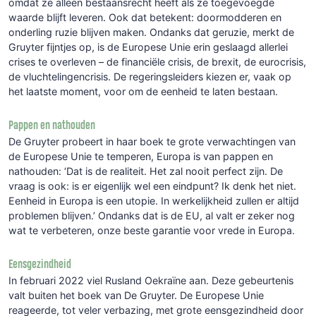
omdat ze alleen bestaansrecht heeft als ze toegevoegde
waarde blijft leveren. Ook dat betekent: doormodderen en
onderling ruzie blijven maken. Ondanks dat geruzie, merkt de
Gruyter fijntjes op, is de Europese Unie erin geslaagd allerlei
crises te overleven – de financiële crisis, de brexit, de eurocrisis,
de vluchtelingencrisis. De regeringsleiders kiezen er, vaak op
het laatste moment, voor om de eenheid te laten bestaan.
Pappen en nathouden
De Gruyter probeert in haar boek te grote verwachtingen van
de Europese Unie te temperen, Europa is van pappen en
nathouden: ‘Dat is de realiteit. Het zal nooit perfect zijn. De
vraag is ook: is er eigenlijk wel een eindpunt? Ik denk het niet.
Eenheid in Europa is een utopie. In werkelijkheid zullen er altijd
problemen blijven.’ Ondanks dat is de EU, al valt er zeker nog
wat te verbeteren, onze beste garantie voor vrede in Europa.
Eensgezindheid
In februari 2022 viel Rusland Oekraïne aan. Deze gebeurtenis
valt buiten het boek van De Gruyter. De Europese Unie
reageerde, tot veler verbazing, met grote eensgezindheid door