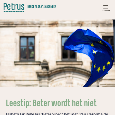
Doorgaan
BEN JE AL GRATIS ABONNEE?
naar
menu
hoofdinhoud
Leestip: Beter wordt het niet
Elsbeth Gruteke las ‘Beter wordt het niet’ van Caroline de