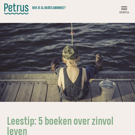
Doorgaan
BEN JE AL GRATIS ABONNEE?
naar
menu
hoofdinhoud
Leestip: 5 boeken over zinvol
leven