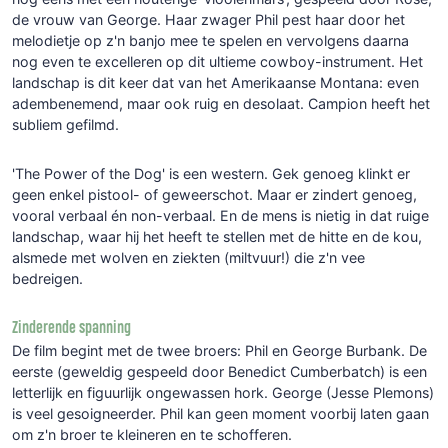
de vrouw van George. Haar zwager Phil pest haar door het
melodietje op z'n banjo mee te spelen en vervolgens daarna
nog even te excelleren op dit ultieme cowboy-instrument. Het
landschap is dit keer dat van het Amerikaanse Montana: even
adembenemend, maar ook ruig en desolaat. Campion heeft het
subliem gefilmd.
'The Power of the Dog' is een western. Gek genoeg klinkt er
geen enkel pistool- of geweerschot. Maar er zindert genoeg,
vooral verbaal én non-verbaal. En de mens is nietig in dat ruige
landschap, waar hij het heeft te stellen met de hitte en de kou,
alsmede met wolven en ziekten (miltvuur!) die z'n vee
bedreigen.
Zinderende spanning
De film begint met de twee broers: Phil en George Burbank. De
eerste (geweldig gespeeld door Benedict Cumberbatch) is een
letterlijk en figuurlijk ongewassen hork. George (Jesse Plemons)
is veel gesoigneerder. Phil kan geen moment voorbij laten gaan
om z'n broer te kleineren en te schofferen.