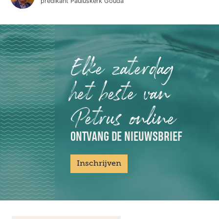
predikant Pauluskerk Gouda
Elke zaterdag
het beste van
Petrus online
ONTVANG DE NIEUWSBRIEF
Inschrijven