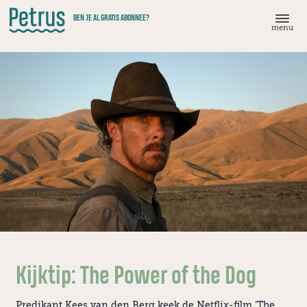
Doorgaan
BEN JE AL GRATIS ABONNEE?
naar
menu
hoofdinhoud
Kijktip: The Power of the Dog
Predikant Kees van den Berg keek de Netflix-film ‘The