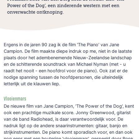
Power of the Dog’, een zinderende western met een
onverwachte ontknoping.
Ergens in de jaren 90 zag ik de film 'The Piano' van Jane
Campion. De film maakte diepe indruk op me, niet in de laatste
plaats door het adembenemende Nieuw-Zeelandse landschap
en de schitterende soundtrack van Michael Nyman (met - u
raadt het nooit - een hoofdrol voor de piano). Ook zat er de
nodige spanning tussen de hoofdpersonen, die uiteindelijk
letterlijk uit de klauwen liep.
Vlooienmars
De nieuwe film van Jane Campion, 'The Power of the Dog', kent
ook een prachtige muzikale score. Jonny Greenwood, gitarist
van de band Radiohead, is daar verantwoordelijk voor. De
nadruk ligt op de andere snaarinstrumenten: gitaar, banjo en
strijkinstrumenten. De piano komt sporadisch voor, en dan ook
nog eens met een houterige 'vlooienmars', gespeeld door Rose,