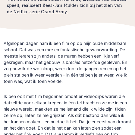
speelt, realiseert Kees-Jan Mulder zich bij het zien van
de Netflix-serie Grand Army.
Afgelopen dagen nam ik een film op op mijn oude middelbare
school. Dat was een rare en fantastische gewaarwording. De
meeste leraren zijn anders, de muren hebben een likje verf
gekregen, maar het gebouw is
precies
hetzelfde gebleven. En
zo gauw ik de wc inloop, weer door de gangen ren en op het
plein sta ben ik weer veertien - in één tel ben je er weer, wie ik
toen was, wat ik toen voelde.
Ik ben ooit met film begonnen omdat er videoclips waren die
datzelfde voor elkaar kregen: in één tel brachten ze me in een
nieuwe wereld, maakten ze me iemand die ik wilde zijn, tilden
ze me op, lieten ze me grijnzen. Als dát bestond dan wilde ik
het kunnen maken - en nu doe ik het. Dat je er eerst van droomt
en het dan doet. En dat je het dan kan laten zien zodat een
ander het óók voelt. Dat is waarom ik verliefd ben op film.