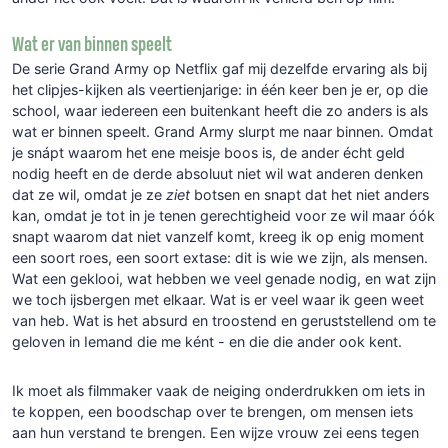
Wat er van binnen speelt
De serie Grand Army op Netflix gaf mij dezelfde ervaring als bij
het clipjes-kijken als veertienjarige: in één keer ben je er, op die
school, waar iedereen een buitenkant heeft die zo anders is als
wat er binnen speelt. Grand Army slurpt me naar binnen. Omdat
je snápt waarom het ene meisje boos is, de ander écht geld
nodig heeft en de derde absoluut niet wil wat anderen denken
dat ze wil, omdat je ze
ziet
botsen en snapt dat het niet anders
kan, omdat je tot in je tenen gerechtigheid voor ze wil maar óók
snapt waarom dat niet vanzelf komt, kreeg ik op enig moment
een soort roes, een soort extase: dit is wie we zijn, als mensen.
Wat een geklooi, wat hebben we veel genade nodig, en wat zijn
we toch ijsbergen met elkaar. Wat is er veel waar ik geen weet
van heb. Wat is het absurd en troostend en geruststellend om te
geloven in Iemand die me ként - en die die ander ook kent.
Ik moet als filmmaker vaak de neiging onderdrukken om iets in
te koppen, een boodschap over te brengen, om mensen iets
aan hun verstand te brengen. Een wijze vrouw zei eens tegen