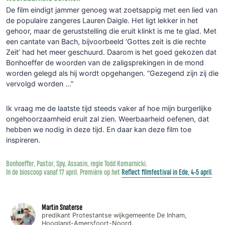
De film eindigt jammer genoeg wat zoetsappig met een lied van
de populaire zangeres Lauren Daigle. Het ligt lekker in het
gehoor, maar de geruststelling die eruit klinkt is me te glad. Met
een cantate van Bach, bijvoorbeeld ‘Gottes zeit is die rechte
Zeit’ had het meer geschuurd. Daarom is het goed gekozen dat
Bonhoeffer de woorden van de zaligsprekingen in de mond
worden gelegd als hij wordt opgehangen. “Gezegend zijn zij die
vervolgd worden …”
Ik vraag me de laatste tijd steeds vaker af hoe mijn burgerlijke
ongehoorzaamheid eruit zal zien. Weerbaarheid oefenen, dat
hebben we nodig in deze tijd. En daar kan deze film toe
inspireren.
Bonhoeffer, Pastor, Spy, Assasin, regie Todd Komarnicki.
In de bioscoop vanaf 17 april. Première op het
Reflect filmfestival in Ede, 4-5 april
.
Martin Snaterse
predikant Protestantse wijkgemeente De Inham,
Hoogland-Amersfoort-Noord.