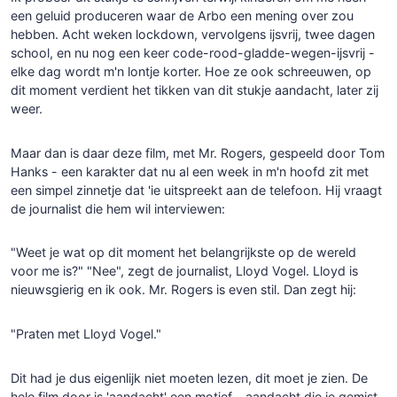
een geluid produceren waar de Arbo een mening over zou
hebben. Acht weken lockdown, vervolgens ijsvrij, twee dagen
school, en nu nog een keer code-rood-gladde-wegen-ijsvrij -
elke dag wordt m'n lontje korter. Hoe ze ook schreeuwen, op
dit moment verdient het tikken van dit stukje aandacht, later zij
weer.
Maar dan is daar deze film, met Mr. Rogers, gespeeld door Tom
Hanks - een karakter dat nu al een week in m'n hoofd zit met
een simpel zinnetje dat 'ie uitspreekt aan de telefoon. Hij vraagt
de journalist die hem wil interviewen:
"Weet je wat op dit moment het belangrijkste op de wereld
voor me is?" "Nee", zegt de journalist, Lloyd Vogel. Lloyd is
nieuwsgierig en ik ook. Mr. Rogers is even stil. Dan zegt hij:
"Praten met Lloyd Vogel."
Dit had je dus eigenlijk niet moeten lezen, dit moet je zien. De
hele film door is 'aandacht' een motief - aandacht die je gemist