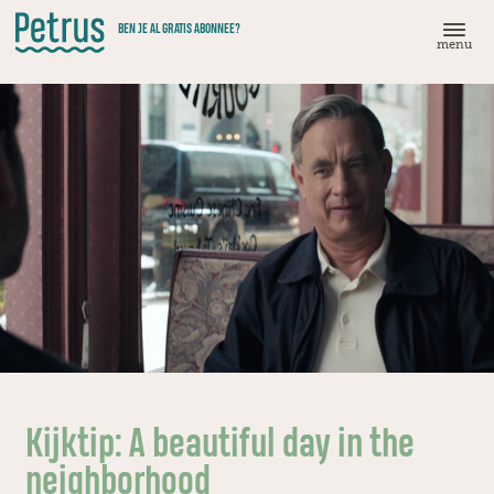
Doorgaan
BEN JE AL GRATIS ABONNEE?
naar
menu
hoofdinhoud
Kijktip: A beautiful day in the
neighborhood