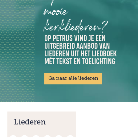
mooie
kerkliederen?
OP PETRUS VIND JE EEN
UITGEBREID AANBOD VAN
LIEDEREN UIT HET LIEDBOEK
MÉT TEKST EN TOELICHTING
Ga naar alle liederen
Liederen