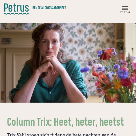
Doorgaan
BEN JE AL GRATIS ABONNEE?
naar
menu
hoofdinhoud
Column Trix: Heet, heter, heetst
Trix Vahl vroeg zich tijdens de hete nachten van de