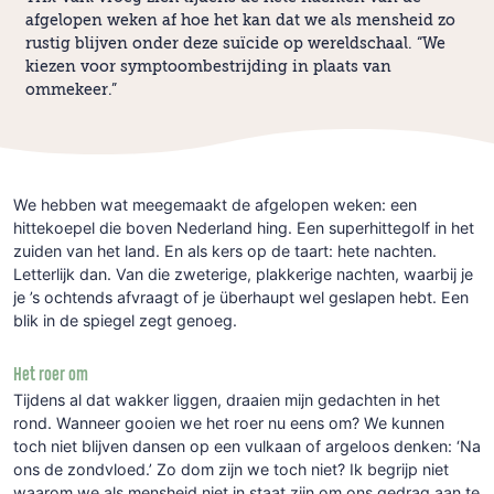
afgelopen weken af hoe het kan dat we als mensheid zo
rustig blijven onder deze suïcide op wereldschaal. “We
kiezen voor symptoombestrijding in plaats van
ommekeer.”
We hebben wat meegemaakt de afgelopen weken: een
hittekoepel die boven Nederland hing. Een superhittegolf in het
zuiden van het land. En als kers op de taart: hete nachten.
Letterlijk dan. Van die zweterige, plakkerige nachten, waarbij je
je ’s ochtends afvraagt of je überhaupt wel geslapen hebt. Een
blik in de spiegel zegt genoeg.
Het roer om
Tijdens al dat wakker liggen, draaien mijn gedachten in het
rond. Wanneer gooien we het roer nu eens om? We kunnen
toch niet blijven dansen op een vulkaan of argeloos denken: ‘Na
ons de zondvloed.’ Zo dom zijn we toch niet? Ik begrijp niet
waarom we als mensheid niet in staat zijn om ons gedrag aan te