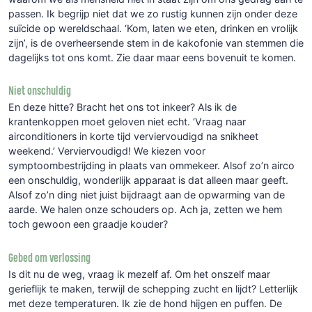
passen. Ik begrijp niet dat we zo rustig kunnen zijn onder deze
suïcide op wereldschaal. ‘Kom, laten we eten, drinken en vrolijk
zijn’, is de overheersende stem in de kakofonie van stemmen die
dagelijks tot ons komt. Zie daar maar eens bovenuit te komen.
Niet onschuldig
En deze hitte? Bracht het ons tot inkeer? Als ik de
krantenkoppen moet geloven niet echt. ‘Vraag naar
airconditioners in korte tijd verviervoudigd na snikheet
weekend.’ Verviervoudigd! We kiezen voor
symptoombestrijding in plaats van ommekeer. Alsof zo’n airco
een onschuldig, wonderlijk apparaat is dat alleen maar geeft.
Alsof zo’n ding niet juist bijdraagt aan de opwarming van de
aarde. We halen onze schouders op. Ach ja, zetten we hem
toch gewoon een graadje kouder?
Gebed om verlossing
Is dit nu de weg, vraag ik mezelf af. Om het onszelf maar
gerieflijk te maken, terwijl de schepping zucht en lijdt? Letterlijk
met deze temperaturen. Ik zie de hond hijgen en puffen. De