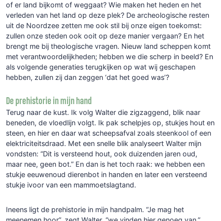
of er land bijkomt of weggaat? Wie maken het heden en het
verleden van het land op deze plek? De archeologische resten
uit de Noordzee zetten me ook stil bij onze eigen toekomst:
zullen onze steden ook ooit op deze manier vergaan? En het
brengt me bij theologische vragen. Nieuw land scheppen komt
met verantwoordelijkheden; hebben we die scherp in beeld? En
als volgende generaties terugkijken op wat wij geschapen
hebben, zullen zij dan zeggen ‘dat het goed was’?
De prehistorie in mijn hand
Terug naar de kust. Ik volg Walter die zigzaggend, blik naar
beneden, de vloedlijn volgt. Ik pak schelpjes op, stukjes hout en
steen, en hier en daar wat scheepsafval zoals steenkool of een
elektriciteitsdraad. Met een snelle blik analyseert Walter mijn
vondsten: “Dit is versteend hout, ook duizenden jaren oud,
maar nee, geen bot.” En dan is het toch raak: we hebben een
stukje eeuwenoud dierenbot in handen en later een versteend
stukje ivoor van een mammoetslagtand.
Ineens ligt de prehistorie in mijn handpalm. “Je mag het
meenemen hoor”, zegt Walter, “we vinden hier genoeg van.”