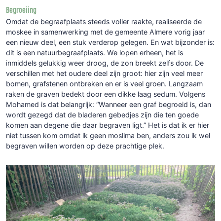
Begroeiing
Omdat de begraafplaats steeds voller raakte, realiseerde de
moskee in samenwerking met de gemeente Almere vorig jaar
een nieuw deel, een stuk verderop gelegen. En wat bijzonder is:
dit is een natuurbegraafplaats. We lopen erheen, het is
inmiddels gelukkig weer droog, de zon breekt zelfs door. De
verschillen met het oudere deel zijn groot: hier zijn veel meer
bomen, grafstenen ontbreken en er is veel groen. Langzaam
raken de graven bedekt door een dikke laag sedum. Volgens
Mohamed is dat belangrijk: “Wanneer een graf begroeid is, dan
wordt gezegd dat de bladeren gebedjes zijn die ten goede
komen aan degene die daar begraven ligt.” Het is dat ik er hier
niet tussen kom omdat ik geen moslima ben, anders zou ik wel
begraven willen worden op deze prachtige plek.