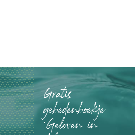
Gratis
gebedenboekje
'Geloven in