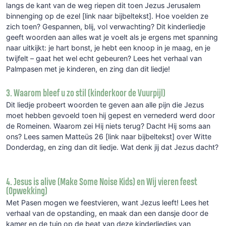
langs de kant van de weg riepen dit toen Jezus Jerusalem
binnenging op de ezel [link naar bijbeltekst]. Hoe voelden ze
zich toen? Gespannen, blij, vol verwachting? Dit kinderliedje
geeft woorden aan alles wat je voelt als je ergens met spanning
naar uitkijkt: je hart bonst, je hebt een knoop in je maag, en je
twijfelt – gaat het wel echt gebeuren? Lees het verhaal van
Palmpasen met je kinderen, en zing dan dit liedje!
3. Waarom bleef u zo stil (kinderkoor de Vuurpijl)
Dit liedje probeert woorden te geven aan alle pijn die Jezus
moet hebben gevoeld toen hij gepest en vernederd werd door
de Romeinen. Waarom zei Hij niets terug? Dacht Hij soms aan
ons? Lees samen Matteüs 26 [link naar bijbeltekst] over Witte
Donderdag, en zing dan dit liedje. Wat denk jij dat Jezus dacht?
4. Jesus is alive (Make Some Noise Kids) en Wij vieren feest
(Opwekking)
Met Pasen mogen we feestvieren, want Jezus leeft! Lees het
verhaal van de opstanding, en maak dan een dansje door de
kamer en de tuin op de beat van deze kinderliedjes van