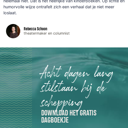
helemaal niet. Dat is het heerlijke van kinderboeken. Op lichte en
humorvolle wijze ontrafelt zich een verhaal dat je niet meer
loslaat.
Rebecca Schoon
theatermaker en columnist
Acht dagen lang
stilstaan bij de
schepping
DOWNLOAD HET GRATIS
DAGBOEKJE