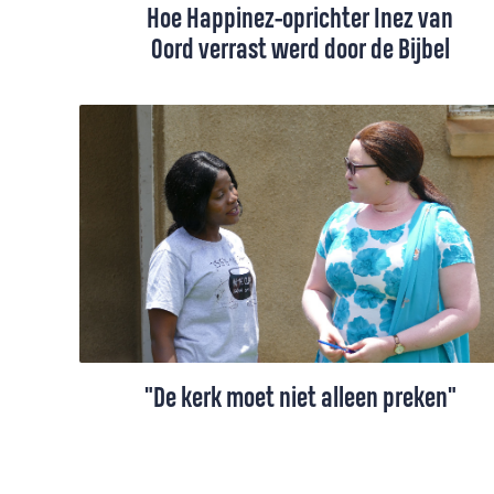
Hoe Happinez-oprichter Inez van
Oord verrast werd door de Bijbel
De Bijbel liet ze haar hele leven links
liggen. Tot ze op een dag besloot toch op
zoek te gaan naar die ‘vergeten verhalen’.
Dat leverde Inez van Oord, schrijver van
Rebible, veel verrassingen op. “God
verpakt als mens, dát is fascinerend!”
"De kerk moet niet alleen preken"
Sinds de zomer van 2018 zijn Thijs en
Marike Blok als theologiedocenten