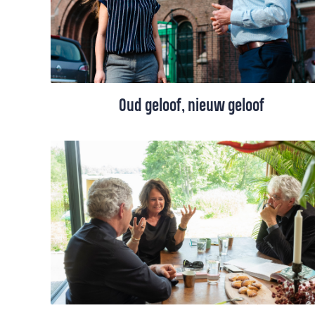
Oud geloof, nieuw geloof
Werkt God door ons heen? Is er leven na
de dood? Evert Ruiter (53) en Merle Maas
(26) uit de Nieuwe Kerk in Utrecht leggen
elkaar pittige vragen voor.