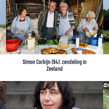
Simon Corbijn (94): zendeling in
Zeeland
Ook al is hij 94 jaar oud, Simon Corbijn
piekert er niet over om de
voorzittershamer over te dragen. Al 68 jaar
is hij de drijvende kracht achter het
zendingswerk van de Protestantse