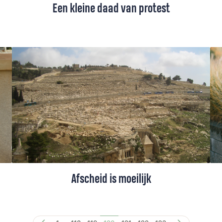
Een kleine daad van protest
Land is een ‘hot issue’ in Zuid-Afrika, merkt
Rineke van Ginkel, als ze een tijdje in het
land is. Ook kerken verliezen soms het
eigenaarschap van hun grond. Een van die
gemeenten raakt echter geïnspireerd door
het bijbelse verhaal van Naboth en komt in
verzet. Met succes.
Afscheid is moeilijk
Hoe verlaat je de plek waar je jarenlang
hebt gewoond en gewerkt? Marleen