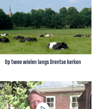
Op twee wielen langs Drentse kerken
In het hart van Drenthe lijkt het soms alsof
de tijd heeft stilgestaan. Janet van Dijk
fietst van Eext via Gieten naar Gieterveen,
door voormalig veenlandschap en langs
oude kerken.