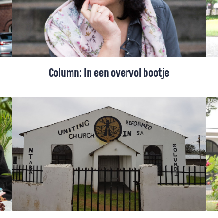
Gemeente Oostkapelle. “Het is onze
opdracht om de boodschap van het heil
door te geven.”
Column: In een overvol bootje
Preken over vluchtelingen in een setting
waar veel vluchtelingen zijn. Dat is
spannend. Toch waag ik het erop.