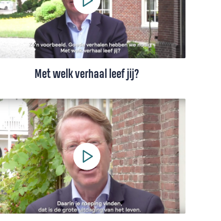
Met welk verhaal leef jij?
'Eén minuutje voor je ziel': zomerse mini-
preekjes vanuit Bloemendaal, Het Stift en
en Jorwert. In deze aflevering: Met welk
verhaal leef jij?