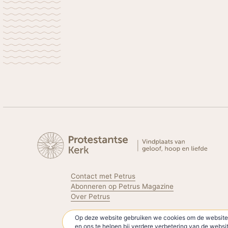
Contact met Petrus
Abonneren op Petrus Magazine
Over Petrus
Op deze website gebruiken we cookies om de website 
Volg de Protestantse Kerk
en ons te helpen bij verdere verbetering van de webs