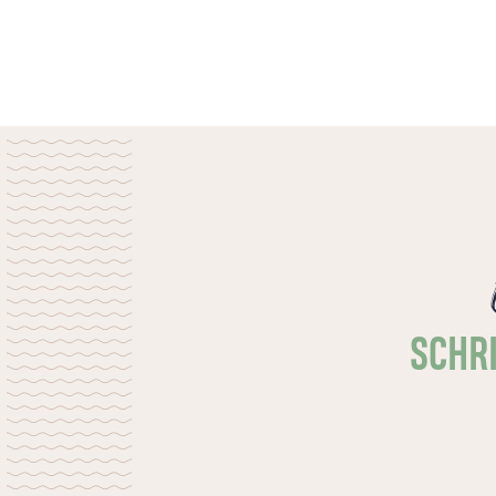
uitgezonden naar Zambia. Een van hun
studenten is Dorica, een van de weinige
vrouwen die theologie studeert. "Ik vind
het belangrijk om als kerk niet alleen te
preken, maar er ook te zijn voor de
mensen in de community."
SCHRI