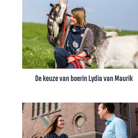
De keuze van boerin Lydia van Maurik
Toen Jezus hem riep, liet Petrus zijn netten
meteen liggen. Welke keuzes maken
gelovigen van nu als ze Jezus in hun
dagelijks leven willen volgen? Lydia van
Maurik koos ervoor om bokjes een beter
leven te geven.