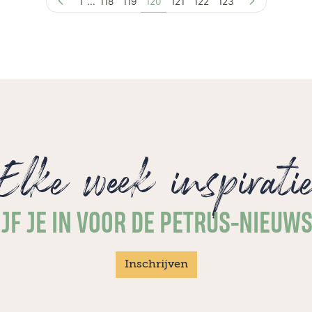
1
...
118
119
120
121
122
123
Anthonissen-Van der Louw bereidt zich
voor op haar terugkomst naar Nederland.
Ze moet denken aan een preek die ze op
de Olijfberg hoorde, over de hemelvaart
van Jezus. Ook dat afscheid kán niet
makkelijk zijn geweest.
Elke week inspirati
JF JE IN VOOR DE PETRUS-NIEUW
Inschrijven