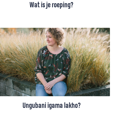
Wat is je roeping?
'Eén minuutje voor je ziel': zomerse mini-
preekjes vanuit Bloemendaal, Het Stift en
en Jorwert. In deze aflevering: Wat is je
roeping?
Ungubani igama lakho?
Sinds februari 2017 is Rineke van Ginkel
uitgezonden naar Zuid-Afrika. Als ze er een