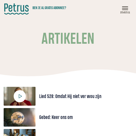
Doorgaan
BEN JE AL GRATIS ABONNEE?
naar
menu
hoofdinhoud
ARTIKELEN
Lied 528: Omdat Hij niet ver wou zijn
Gebed: Keer ons om