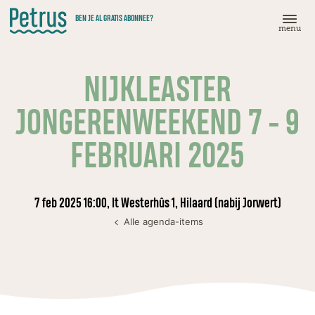
Doorgaan
BEN JE AL GRATIS ABONNEE?
naar
menu
hoofdinhoud
NIJKLEASTER
JONGERENWEEKEND 7 - 9
FEBRUARI 2025
7 feb 2025 16:00, It Westerhûs 1, Hilaard (nabij Jorwert)
Alle agenda-items