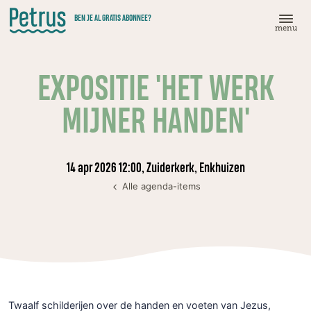
Doorgaan
BEN JE AL GRATIS ABONNEE?
naar
menu
hoofdinhoud
EXPOSITIE 'HET WERK
MIJNER HANDEN'
14 apr 2026 12:00, Zuiderkerk, Enkhuizen
Alle agenda-items
Twaalf schilderijen over de handen en voeten van Jezus,