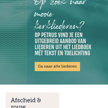
Op zoek naar
mooie
kerkliederen?
OP PETRUS VIND JE EEN
UITGEBREID AANBOD VAN
LIEDEREN UIT HET LIEDBOEK
MÉT TEKST EN TOELICHTING
Ga naar alle liederen
Afscheid &
rouw