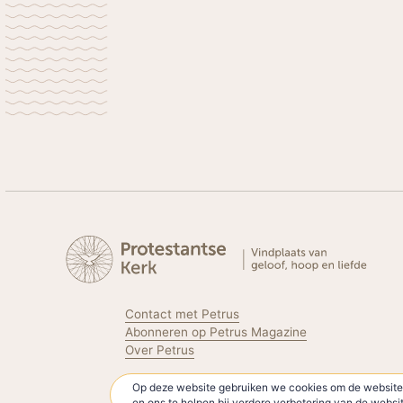
Contact met Petrus
Abonneren op Petrus Magazine
Over Petrus
Op deze website gebruiken we cookies om de website 
Volg de Protestantse Kerk
en ons te helpen bij verdere verbetering van de webs