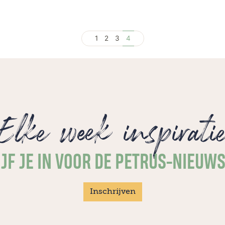
1
2
3
4
Elke week inspirati
JF JE IN VOOR DE PETRUS-NIEUW
Inschrijven