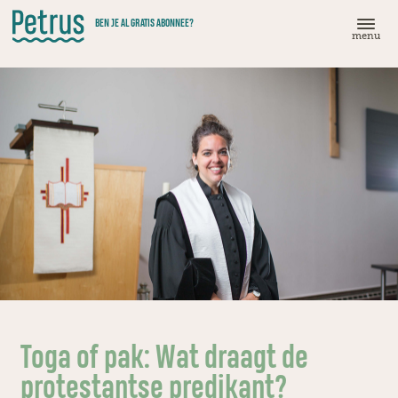
Doorgaan
BEN JE AL GRATIS ABONNEE?
naar
menu
hoofdinhoud
Toga of pak: Wat draagt de
protestantse predikant?