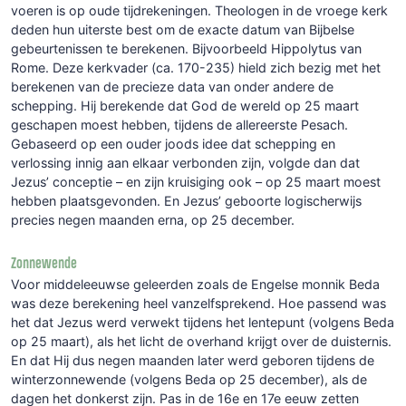
voeren is op oude tijdrekeningen. Theologen in de vroege kerk
deden hun uiterste best om de exacte datum van Bijbelse
gebeurtenissen te berekenen. Bijvoorbeeld Hippolytus van
Rome. Deze kerkvader (ca. 170-235) hield zich bezig met het
berekenen van de precieze data van onder andere de
schepping. Hij berekende dat God de wereld op 25 maart
geschapen moest hebben, tijdens de allereerste Pesach.
Gebaseerd op een ouder joods idee dat schepping en
verlossing innig aan elkaar verbonden zijn, volgde dan dat
Jezus’ conceptie – en zijn kruisiging ook – op 25 maart moest
hebben plaatsgevonden. En Jezus’ geboorte logischerwijs
precies negen maanden erna, op 25 december.
Zonnewende
Voor middeleeuwse geleerden zoals de Engelse monnik Beda
was deze berekening heel vanzelfsprekend. Hoe passend was
het dat Jezus werd verwekt tijdens het lentepunt (volgens Beda
op 25 maart), als het licht de overhand krijgt over de duisternis.
En dat Hij dus negen maanden later werd geboren tijdens de
winterzonnewende (volgens Beda op 25 december), als de
dagen het donkerst zijn. Pas in de 16e en 17e eeuw zetten