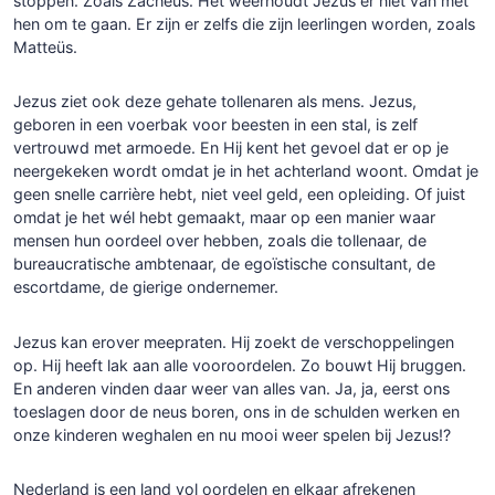
stoppen. Zoals Zacheüs. Het weerhoudt Jezus er niet van met
hen om te gaan. Er zijn er zelfs die zijn leerlingen worden, zoals
Matteüs.
Jezus ziet ook deze gehate tollenaren als mens. Jezus,
geboren in een voerbak voor beesten in een stal, is zelf
vertrouwd met armoede. En Hij kent het gevoel dat er op je
neergekeken wordt omdat je in het achterland woont. Omdat je
geen snelle carrière hebt, niet veel geld, een opleiding. Of juist
omdat je het wél hebt gemaakt, maar op een manier waar
mensen hun oordeel over hebben, zoals die tollenaar, de
bureaucratische ambtenaar, de egoïstische consultant, de
escortdame, de gierige ondernemer.
Jezus kan erover meepraten. Hij zoekt de verschoppelingen
op. Hij heeft lak aan alle vooroordelen. Zo bouwt Hij bruggen.
En anderen vinden daar weer van alles van. Ja, ja, eerst ons
toeslagen door de neus boren, ons in de schulden werken en
onze kinderen weghalen en nu mooi weer spelen bij Jezus!?
Nederland is een land vol oordelen en elkaar afrekenen