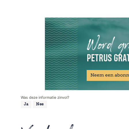
Word gr
PETRUS GRAT
Neem een abon
Was deze informatie zinvol?
Ja
Nee