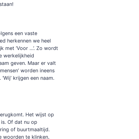
staan!
volgens een vaste
lied herkennen we heel
jk met ‘Voor …’. Zo wordt
 werkelijkheid
aam geven. Maar er valt
e mensen’ worden ineens
 ‘Wij’ krijgen een naam.
 terugkomt. Het wijst op
is. Of dat nu op
ring of buurtmaaltijd.
e woorden te klinken,