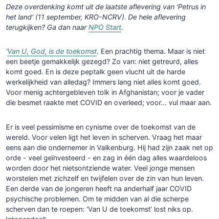
Deze overdenking komt uit de laatste aflevering van 'Petrus in
het land' (11 september, KRO-NCRV). De hele aflevering
terugkijken? Ga dan naar
NPO Start
.
'
Van U, God, is de toekomst
.
Een prachtig thema. Maar is niet
een beetje gemakkelijk gezegd? Zo van: niet getreurd, alles
komt goed. En is deze peptalk geen vlucht uit de harde
werkelijkheid van alledag? Immers lang niet alles komt goed.
Voor menig achtergebleven tolk in Afghanistan; voor je vader
die besmet raakte met COVID en overleed; voor… vul maar aan.
Er is veel pessimisme en cynisme over de toekomst van de
wereld. Voor velen ligt het leven in scherven. Vraag het maar
eens aan die ondernemer in Valkenburg. Hij had zijn zaak net op
orde - veel geïnvesteerd - en zag in één dag alles waardeloos
worden door het nietsontziende water. Veel jonge mensen
worstelen met zichzelf en twijfelen over de zin van hun leven.
Een derde van de jongeren heeft na anderhalf jaar COVID
psychische problemen. Om te midden van al die scherpe
scherven dan te roepen: ‘Van U de toekomst’ lost niks op.