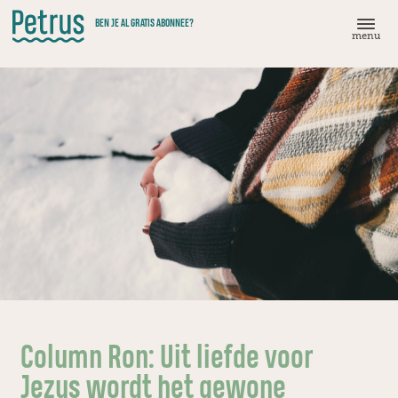
Doorgaan
BEN JE AL GRATIS ABONNEE?
naar
menu
hoofdinhoud
Column Ron: Uit liefde voor
Jezus wordt het gewone