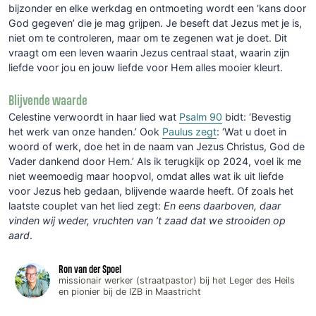
bijzonder en elke werkdag en ontmoeting wordt een ‘kans door
God gegeven’ die je mag grijpen. Je beseft dat Jezus met je is,
niet om te controleren, maar om te zegenen wat je doet. Dit
vraagt om een leven waarin Jezus centraal staat, waarin zijn
liefde voor jou en jouw liefde voor Hem alles mooier kleurt.
Blijvende waarde
Celestine verwoordt in haar lied wat
Psalm 90
bidt: ‘Bevestig
het werk van onze handen.’ Ook
Paulus zegt
: ‘Wat u doet in
woord of werk, doe het in de naam van Jezus Christus, God de
Vader dankend door Hem.’ Als ik terugkijk op 2024, voel ik me
niet weemoedig maar hoopvol, omdat alles wat ik uit liefde
voor Jezus heb gedaan, blijvende waarde heeft. Of zoals het
laatste couplet van het lied zegt:
En eens daarboven, daar
vinden wij weder, vruchten van ’t zaad dat we strooiden op
aard
.
Ron van der Spoel
missionair werker (straatpastor) bij het Leger des Heils
en pionier bij de IZB in Maastricht