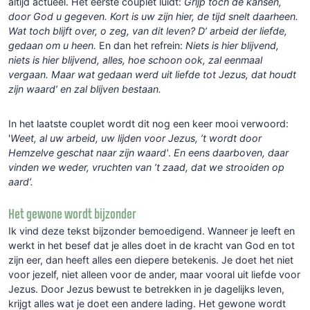
altijd actueel. Het eerste couplet luidt:
Grijp toch de kansen,
door God u gegeven. Kort is uw zijn hier, de tijd snelt daarheen.
Wat toch blijft over, o zeg, van dit leven? D’ arbeid der liefde,
gedaan om u heen.
En dan het refrein:
Niets is hier blijvend,
niets is hier blijvend, alles, hoe schoon ook, zal eenmaal
vergaan. Maar wat gedaan werd uit liefde tot Jezus, dat houdt
zijn waard’ en zal blijven bestaan.
In het laatste couplet wordt dit nog een keer mooi verwoord:
'
Weet, al uw arbeid, uw lijden voor Jezus, ’t wordt door
Hemzelve geschat naar zijn waard'
.
En eens daarboven, daar
vinden we weder, vruchten van ’t zaad, dat we strooiden op
aard’.
Het gewone wordt bijzonder
Ik vind deze tekst bijzonder bemoedigend. Wanneer je leeft en
werkt in het besef dat je alles doet in de kracht van God en tot
zijn eer, dan heeft alles een diepere betekenis. Je doet het niet
voor jezelf, niet alleen voor de ander, maar vooral uit liefde voor
Jezus. Door Jezus bewust te betrekken in je dagelijks leven,
krijgt alles wat je doet een andere lading. Het gewone wordt