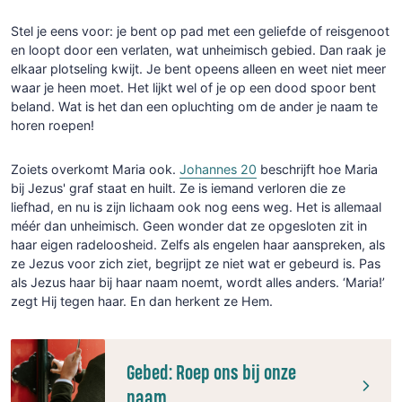
Stel je eens voor: je bent op pad met een geliefde of reisgenoot
en loopt door een verlaten, wat unheimisch gebied. Dan raak je
elkaar plotseling kwijt. Je bent opeens alleen en weet niet meer
waar je heen moet. Het lijkt wel of je op een dood spoor bent
beland. Wat is het dan een opluchting om de ander je naam te
horen roepen!
Zoiets overkomt Maria ook.
Johannes 20
beschrijft hoe Maria
bij Jezus' graf staat en huilt. Ze is iemand verloren die ze
liefhad, en nu is zijn lichaam ook nog eens weg. Het is allemaal
méér dan unheimisch. Geen wonder dat ze opgesloten zit in
haar eigen radeloosheid. Zelfs als engelen haar aanspreken, als
ze Jezus voor zich ziet, begrijpt ze niet wat er gebeurd is. Pas
als Jezus haar bij haar naam noemt, wordt alles anders. ‘Maria!’
zegt Hij tegen haar. En dan herkent ze Hem.
Gebed: Roep ons bij onze
naam