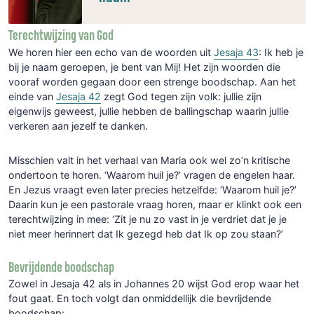
Terechtwijzing van God
We horen hier een echo van de woorden uit
Jesaja 43
: Ik heb je
bij je naam geroepen, je bent van Mij! Het zijn woorden die
vooraf worden gegaan door een strenge boodschap. Aan het
einde van
Jesaja 42
zegt God tegen zijn volk: jullie zijn
eigenwijs geweest, jullie hebben de ballingschap waarin jullie
verkeren aan jezelf te danken.
Misschien valt in het verhaal van Maria ook wel zo’n kritische
ondertoon te horen. ‘Waarom huil je?’ vragen de engelen haar.
En Jezus vraagt even later precies hetzelfde: ‘Waarom huil je?’
Daarin kun je een pastorale vraag horen, maar er klinkt ook een
terechtwijzing in mee: ‘Zit je nu zo vast in je verdriet dat je je
niet meer herinnert dat Ik gezegd heb dat Ik op zou staan?’
Bevrijdende boodschap
Zowel in Jesaja 42 als in Johannes 20 wijst God erop waar het
fout gaat. En toch volgt dan onmiddellijk die bevrijdende
boodschap: