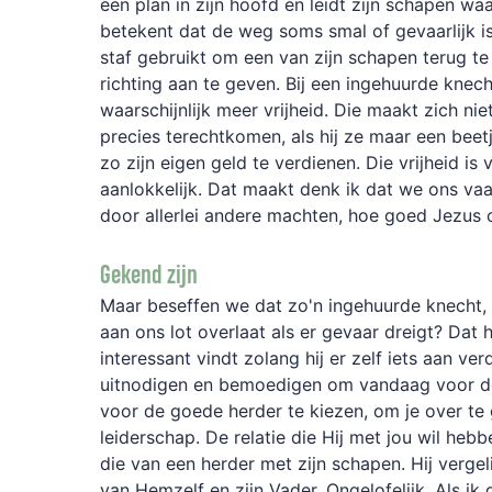
een plan in zijn hoofd en leidt zijn schapen waa
betekent dat de weg soms smal of gevaarlijk is
staf gebruikt om een van zijn schapen terug te 
richting aan te geven. Bij een ingehuurde kne
waarschijnlijk meer vrijheid. Die maakt zich ni
precies terechtkomen, als hij ze maar een bee
zo zijn eigen geld te verdienen. Die vrijheid is
aanlokkelijk. Dat maakt denk ik dat we ons vaak
door allerlei andere machten, hoe goed Jezus o
Gekend zijn
Maar beseffen we dat zo'n ingehuurde knecht,
aan ons lot overlaat als er gevaar dreigt? Dat 
interessant vindt zolang hij er zelf iets aan ver
uitnodigen en bemoedigen om vandaag voor de
voor de goede herder te kiezen, om je over te 
leiderschap. De relatie die Hij met jou wil heb
die van een herder met zijn schapen. Hij vergeli
van Hemzelf en zijn Vader. Ongelofelijk. Als ik d