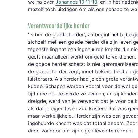
we na over
Johannes 10:11-18
, en in het nadenk
mezelf toch uitdagen om als een schaap te wo
Verantwoordelijke herder
'Ik ben de goede herder', zo begint het bijbelge
zichzelf met een goede herder die zijn leven g
tegenstelling tot een ingehuurde knecht die n
geeft maar alleen werkt om geld te verdienen.
de goede herder schetst is niet geromantiseerd.
de goede herder zegt, moet bekend hebben ge
luisteraars. Als herder had je een grote verant
kudde. Schapen werden vooral voor de wol gebr
tijd mee op. Je leerde ze kennen, en zij kenden
dreigde, werd van je verwacht dat je voor de 
als dat je eigen leven zou kosten. Dat was gee
maar werkelijkheid. Herder zijn was een gevaar
ingehuurde knecht was dat totaal anders. Zodr
die ervandoor om zijn eigen leven te redden.