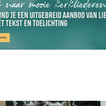
 naar mooie kerkliedere
IND JE EEN UITGEBREID AANBOD VAN LI
T TEKST EN TOELICHTING
eren