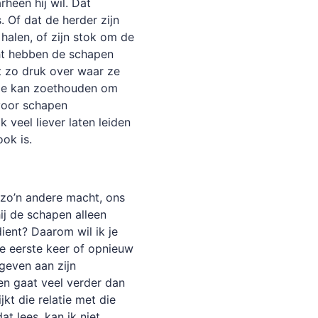
rheen híj wil. Dat
. Of dat de herder zijn
halen, of zijn stok om de
cht hebben de schapen
et zo druk over waar ze
tje kan zoethouden om
 voor schapen
 veel liever laten leiden
ok is.
 zo’n andere macht, ons
hij de schapen alleen
dient? Daarom wil ik je
 eerste keer of opnieuw
geven aan zijn
ben gaat veel verder dan
jkt die relatie met die
at lees, kan ik niet