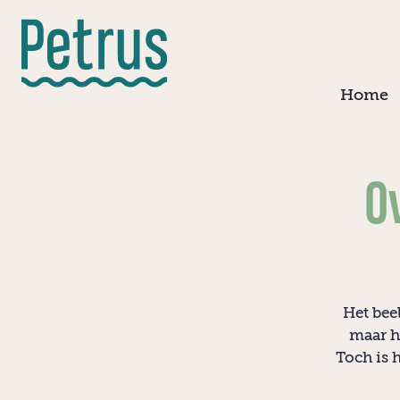
Doorgaan
naar
hoofdinhoud
Home
O
Het beel
maar h
Toch is 