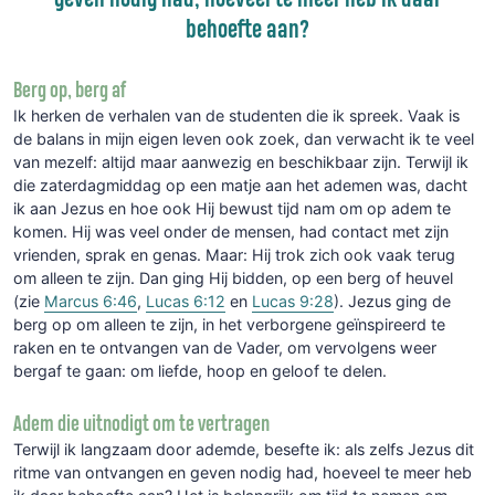
behoefte aan?
Berg op, berg af
Ik herken de verhalen van de studenten die ik spreek. Vaak is
de balans in mijn eigen leven ook zoek, dan verwacht ik te veel
van mezelf: altijd maar aanwezig en beschikbaar zijn. Terwijl ik
die zaterdagmiddag op een matje aan het ademen was, dacht
ik aan Jezus en hoe ook Hij bewust tijd nam om op adem te
komen. Hij was veel onder de mensen, had contact met zijn
vrienden, sprak en genas. Maar: Hij trok zich ook vaak terug
om alleen te zijn. Dan ging Hij bidden, op een berg of heuvel
(zie
Marcus 6:46
,
Lucas 6:12
en
Lucas 9:28
). Jezus ging de
berg op om alleen te zijn, in het verborgene geïnspireerd te
raken en te ontvangen van de Vader, om vervolgens weer
bergaf te gaan: om liefde, hoop en geloof te delen.
Adem die uitnodigt om te vertragen
Terwijl ik langzaam door ademde, besefte ik: als zelfs Jezus dit
ritme van ontvangen en geven nodig had, hoeveel te meer heb