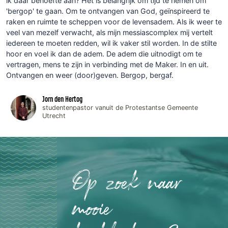
ik daar behoefte aan? Het is belangrijk om tijd te nemen om
'bergop' te gaan. Om te ontvangen van God, geïnspireerd te
raken en ruimte te scheppen voor de levensadem. Als ik weer te
veel van mezelf verwacht, als mijn messiascomplex mij vertelt
iedereen te moeten redden, wil ik vaker stil worden. In de stilte
hoor en voel ik dan de adem. De adem die uitnodigt om te
vertragen, mens te zijn in verbinding met de Maker. In en uit.
Ontvangen en weer (door)geven. Bergop, bergaf.
Jorn den Hertog
studentenpastor vanuit de Protestantse Gemeente
Utrecht
Op zoek naar
mooie