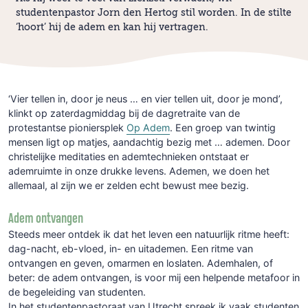
studentenpastor Jorn den Hertog stil worden. In de stilte
‘hoort’ hij de adem en kan hij vertragen.
‘Vier tellen in, door je neus … en vier tellen uit, door je mond’,
klinkt op zaterdagmiddag bij de dagretraite van de
protestantse pioniersplek
Op Adem
. Een groep van twintig
mensen ligt op matjes, aandachtig bezig met … ademen. Door
christelijke meditaties en ademtechnieken ontstaat er
ademruimte in onze drukke levens. Ademen, we doen het
allemaal, al zijn we er zelden echt bewust mee bezig.
Adem ontvangen
Steeds meer ontdek ik dat het leven een natuurlijk ritme heeft:
dag-nacht, eb-vloed, in- en uitademen. Een ritme van
ontvangen en geven, omarmen en loslaten. Ademhalen, of
beter: de adem ontvangen, is voor mij een helpende metafoor in
de begeleiding van studenten.
In het studentenpastoraat van Utrecht spreek ik vaak studenten