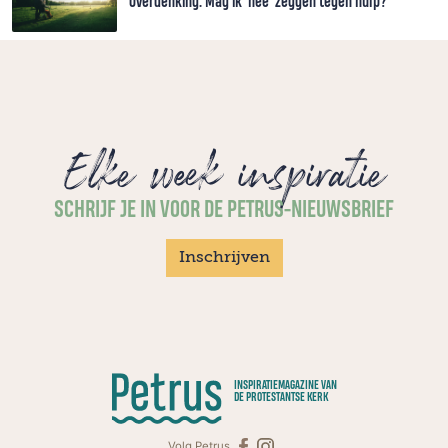
Overdenking: Mag ik ‘nee’ zeggen tegen hulp?
Elke week inspiratie
SCHRIJF JE IN VOOR DE PETRUS-NIEUWSBRIEF
Inschrijven
INSPIRATIEMAGAZINE VAN
DE PROTESTANTSE KERK
Volg Petrus