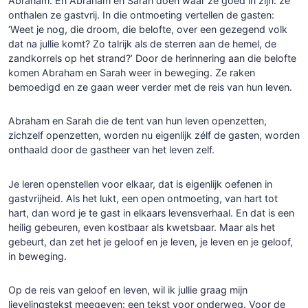
Abraham. En Abraham en Sarah doen waar ze goed in zijn: ze
onthalen ze gastvrij. In die ontmoeting vertellen de gasten:
‘Weet je nog, die droom, die belofte, over een gezegend volk
dat na jullie komt? Zo talrijk als de sterren aan de hemel, de
zandkorrels op het strand?’ Door de herinnering aan die belofte
komen Abraham en Sarah weer in beweging. Ze raken
bemoedigd en ze gaan weer verder met de reis van hun leven.
Abraham en Sarah die de tent van hun leven openzetten,
zichzelf openzetten, worden nu eigenlijk zélf de gasten, worden
onthaald door de gastheer van het leven zelf.
Je leren openstellen voor elkaar, dat is eigenlijk oefenen in
gastvrijheid. Als het lukt, een open ontmoeting, van hart tot
hart, dan word je te gast in elkaars levensverhaal. En dat is een
heilig gebeuren, even kostbaar als kwetsbaar. Maar als het
gebeurt, dan zet het je geloof en je leven, je leven en je geloof,
in beweging.
Op de reis van geloof en leven, wil ik jullie graag mijn
lievelingstekst meegeven: een tekst voor onderweg. Voor de