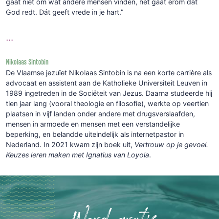
gaat niet om wat andere mensen vinden, het gaat erom dat
God redt. Dát geeft vrede in je hart.”
...
Nikolaas Sintobin
De Vlaamse jezuïet Nikolaas Sintobin is na een
korte carrière als
advocaat en assistent aan de Katholieke Universiteit Leuven in
1989 ingetreden in de Sociëteit van Jezus. Daarna
studeerde hij
tien jaar lang (vooral theologie en filosofie), werkte op veertien
plaatsen in vijf landen onder andere met drugsverslaafden,
mensen in armoede en mensen met een verstandelijke
beperking, en belandde uiteindelijk als internetpastor in
Nederland.
In 2021 kwam zijn boek uit,
Vertrouw op je gevoel.
Keuzes leren maken met Ignatius van Loyola
.