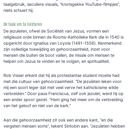
taalgebruik, seculiere visuals, “knotsgekke YouTube-filmpjes”,
niets schuwt hij.
De taak om te luisteren
De jezuïeten, ofwel de Sociëteit van Jezus, vormen een
religieuze orde binnen de Rooms-Katholieke Kerk die in 1540 is
opgericht door Ignatius van Loyola (1491-1556). Kenmerkend
zijn volledige toewijding en gehoorzaamheid, inzet voor
mensen die buiten de boot vallen, de missie om mensen te
helpen om Jezus te vinden en te volgen, en spiritualiteit.
Rob Visser erkent dat hij als protestantse student moeite had
met die cultuur van gehoorzaamheid. “De jezuïeten leken voor
mij een soort leger dat met veel verve het katholicisme wilde
verbreiden.” Door paus Franciscus, zelf ook jezuïet, werd hij op
een ander spoor gezet. “Hem ging het meer om de verbreiding
van het geloof en niet van de kerk.”
Aan die gehoorzaamheid zit ook een andere kant, “en die
vergeten mensen soms”, tekent Sintobin aan. “Jezuïeten hebben