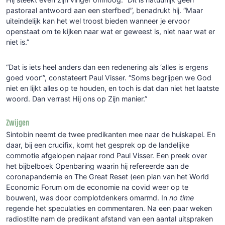
pastoraal antwoord aan een sterfbed”, benadrukt hij. “Maar
uiteindelijk kan het wel troost bieden wanneer je ervoor
openstaat om te kijken naar wat er geweest is, niet naar wat er
niet is.”
“Dat is iets heel anders dan een redenering als ‘alles is ergens
goed voor’”, constateert Paul Visser. “Soms begrijpen we God
niet en lijkt alles op te houden, en toch is dat dan niet het laatste
woord. Dan verrast Hij ons op Zijn manier.”
Zwijgen
Sintobin neemt de twee predikanten mee naar de huiskapel. En
daar, bij een crucifix, komt het gesprek op de landelijke
commotie afgelopen najaar rond Paul Visser. Een preek over
het bijbelboek Openbaring waarin hij refereerde aan de
coronapandemie en The Great Reset (een plan van het World
Economic Forum om de economie na covid weer op te
bouwen), was door complotdenkers omarmd. In
no time
regende het speculaties en commentaren. Na een paar weken
radiostilte nam de predikant afstand van een aantal uitspraken