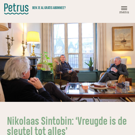
Doorgaan
BEN JE AL GRATIS ABONNEE?
naar
menu
hoofdinhoud
Nikolaas Sintobin: ‘Vreugde is de
sleutel tot alles’