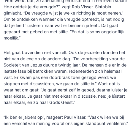
“Hoe werkt dat, zo aandachtig en luisterend in het leven staan?
Hoe ontdek je die vreugde?”, zegt Rob Visser. Sintobin
glimlacht. “De vreugde wijst je welke richting je moet nemen.”
Om te ontdekken wanneer die vreugde optreedt, is het nodig
dat je leert ‘luisteren’ naar wat er binnenin je leeft. Dat gaat
gepaard met gebed en met stilte. “En dat is soms ongelooflijk
moeilijk.”
Het gaat bovendien niet vanzelf. Ook de jezuïeten konden het
niet van de ene op de andere dag. “De voorbereiding voor de
Sociëteit van Jezus duurde twintig jaar. De mensen die er in de
laatste fase bij betrokken waren, redeneerden zich helemaal
vast. Er kwam pas een doorbraak toen gezegd werd: we
stoppen met discussiëren, we gaan de stilte in.” Want dát is
waar het om gaat: “Je gaat eerst zelf in gebed, daarna luister je
naar elkaar. Je gaat niet met elkaar in discussie, nee: je lúístert
naar elkaar, en zo naar Gods Geest.”
“Ik ben er jaloers op”, reageert Paul Visser. “Vaak willen we bij
een verschil van mening vooral ons eigen standpunt ventileren.”