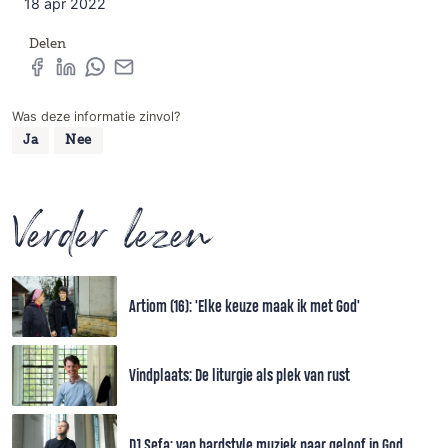
18 apr 2022
Delen
Was deze informatie zinvol?
Ja
Nee
Verder lezen
Artiom (16): 'Elke keuze maak ik met God'
Vindplaats: De liturgie als plek van rust
DJ Sefa: van hardstyle muziek naar geloof in God