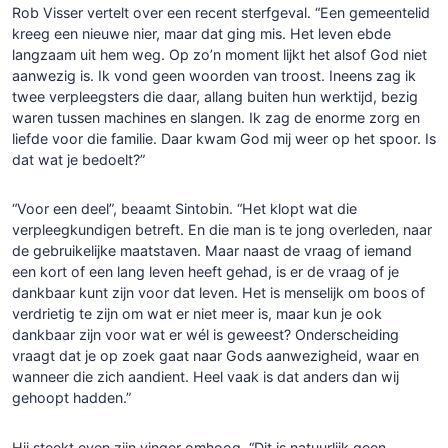
Rob Visser vertelt over een recent sterfgeval. “Een gemeentelid
kreeg een nieuwe nier, maar dat ging mis. Het leven ebde
langzaam uit hem weg. Op zo’n moment lijkt het alsof God niet
aanwezig is. Ik vond geen woorden van troost. Ineens zag ik
twee verpleegsters die daar, allang buiten hun werktijd, bezig
waren tussen machines en slangen. Ik zag de enorme zorg en
liefde voor die familie. Daar kwam God mij weer op het spoor. Is
dat wat je bedoelt?”
“Voor een deel”, beaamt Sintobin. “Het klopt wat die
verpleegkundigen betreft. En die man is te jong overleden, naar
de gebruikelijke maatstaven. Maar naast de vraag of iemand
een kort of een lang leven heeft gehad, is er de vraag of je
dankbaar kunt zijn voor dat leven. Het is menselijk om boos of
verdrietig te zijn om wat er niet meer is, maar kun je ook
dankbaar zijn voor wat er wél is geweest? Onderscheiding
vraagt dat je op zoek gaat naar Gods aanwezigheid, waar en
wanneer die zich aandient. Heel vaak is dat anders dan wij
gehoopt hadden.”
Hij steekt even zijn vinger omhoog. “Dit is natuurlijk geen