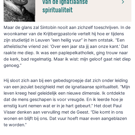
van de Ignatiaanse
spiritualiteit
Maar de glans zal Sintobin nooit aan zichzelf toeschrijven. In de
woonkamer van de Krijtbergpastorie vertelt hij hoe er tijdens
zijn studietijd in Leuven “een heilig vuur” in hem ontstak. “Een
atheïstische vriend zei: ‘Over een jaar sta jij aan onze kant.’ Dat
raakte me diep. Ik was een paplepelkatholiek, ging trouw naar
de kerk, bad regelmatig. Maar ik wist: mijn geloof gaat niet diep
genoeg.”
Hij sloot zich aan bij een gebedsgroepje dat zich onder leiding
van een jezuïet bezighield met de ignatiaanse spiritualiteit. “Mijn
leven kreeg heel geleidelijk een nieuwe dimensie. Ik ontdekte
dat de mens geschapen is voor vreugde. En ik leerde hoe je
ernstig kunt nemen wat er in je hart gebeurt.” Het doet Paul
Visser denken aan vervulling met de Geest. “Die komt in ons
wonen en blijft bij ons. Dat vuur hoeft maar even aangeblazen
te worden.”