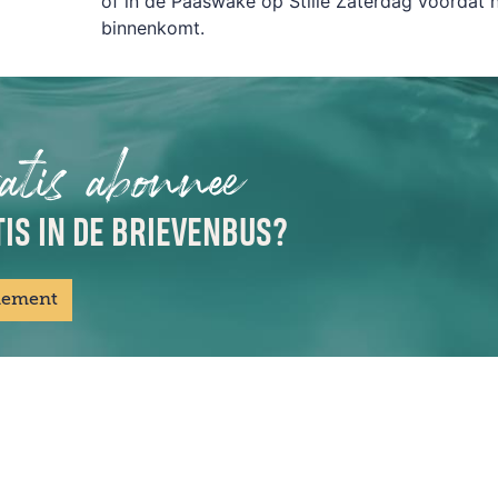
of
in de Paaswake op
Stille Zaterdag
voordat h
binnenkomt.
atis abonnee
IS IN DE BRIEVENBUS?
nement