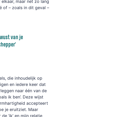
 elkaar
, maar net
zo lang
é of – zoals in dit geval –
ewust van je
chepper'
els
, die inhoudelijk op
eigen en
iedere keer dat
erleggen naar één van de
als ik ben’. Deze wijst
armhartigheid accepteert
e je eruitziet. Maar
 de ‘ik’ en mijn relatie