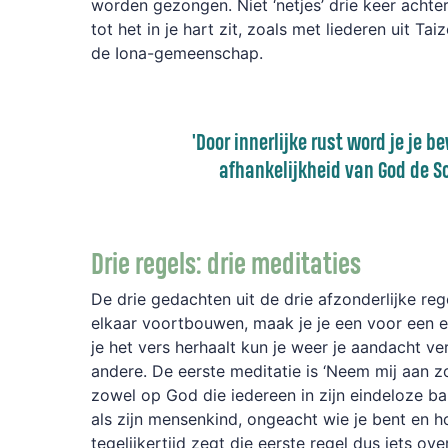
worden gezongen. Niet ‘netjes’ drie keer
achter
tot het in je hart zit, zoals met liederen uit Taiz
de
Iona
-gemeenschap.
'D
oor innerlijke rust word je je b
afhankelijkheid van God
de S
Drie regels: drie meditaties
De
drie gedachten
uit de
drie
afzonderlijke
reg
elkaar voortbouwen,
maak je je een voor een 
je het vers herhaalt kun je weer je aandacht v
andere. De eerste meditatie is ‘Neem mij aan zo
zowel op God
die iedereen in zijn eindeloze b
als zijn mensenkind, ongeacht wie je bent en ho
tegelijkertijd zegt die eerste regel dus iets over