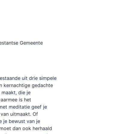
testantse Gemeente
estaande uit
drie simpele
én kernachtige gedachte
n maakt
,
die je
Daarmee is het
met meditatie geef je
 van uitmaakt. O
f
je je bewust van je
 moet dan ook herhaald