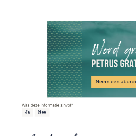
Word gr
PETRUS GRAT
Neem een abon
Was deze informatie zinvol?
Ja
Nee