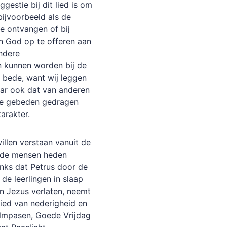
gestie bij dit lied is om
bijvoorbeeld als de
e ontvangen of bij
n God op te offeren aan
ndere
n kunnen worden bij de
 bede, want wij leggen
aar ook dat van anderen
e gebeden gedragen
karakter.
willen verstaan vanuit de
t de mensen heden
anks dat Petrus door de
de leerlingen in slaap
n Jezus verlaten, neemt
lied van nederigheid en
almpasen, Goede Vrijdag