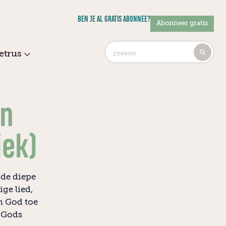
BEN JE AL GRATIS ABONNEE?
Abonneer gratis
Ty
etrus
4
or
mo
cha
an
for
res
iek)
 de diepe
ge lied,
n God toe
n Gods