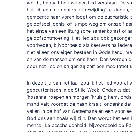
wordt, bepaalt hoe we een lied verstaan. De sug
het ‘bij een moment van toewijding’ te zingen, 
gemeente naar voren loopt om de eucharistie t
geloofsbelijdenis
, of ‘simpelweg om onszelf aa
het eind
e
van een liturgische samenkomst of a
geloofsontmoeting’. Het lied zou ook gezonge
voorbeden
, bijvoorbeeld als
keervers
na iedere
niet alleen ons eigen bestaan in Gods hand, m
en van de mensen om ons heen.
Dan worden d
door het lied en krijgen zij zelf een meditatief 
In deze tijd van het jaar zou ik het lied vooral 
gebeurtenissen in de Stille Week. Ondanks da
‘hosanna’ roepen en morgen ‘kruisig hem’, ond
mand valt voordat de haan kraait, ondanks dat 
vallen in de hof van
Getsemané
en een voor ee
God ons aan zoals wij zijn. Dan wordt het een 
menselijke bescheidenheid, bijvoorbeeld op P