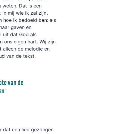
g weten.
Dat is een
 mij wie ik zal zijn’.
n hoe ik bedoeld ben: als
 haar gaven en
 uit dat God als
in ons eigen hart.
Wij zijn
t alleen de melodie en
ud van de tekst.
p
te van de
en'
r dat een li
e
d gezongen