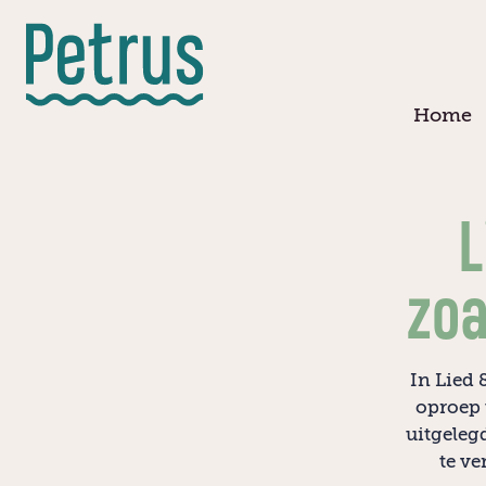
Doorgaan
naar
hoofdinhoud
Home
L
zoa
In Lied 
oproep 
uitgeleg
te ve