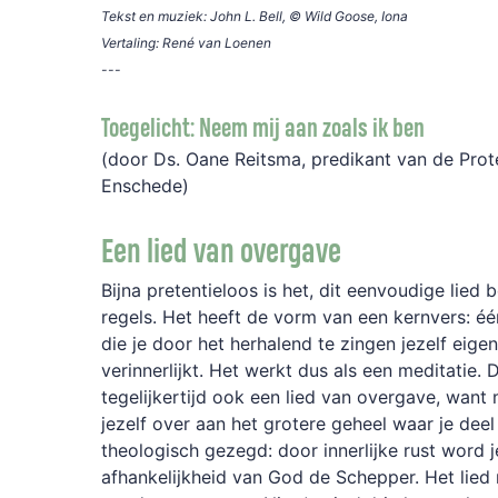
Tekst en muziek: John L. Bell,
© Wild Goose, Iona
Vertaling: René van Loenen
---
Toegelicht: N
eem mij aan zoals ik ben
(door Ds. Oane Reitsma, predikant van de Pro
Enschede)
Een lied van overgave
Bijna p
retentieloos
is het, dit eenvoudige lied
b
regels. Het heeft de vorm van een kernvers: é
die je door het herhalend te zingen jezelf eige
verinnerlijkt
. Het werkt dus als een meditatie. 
tegelijkertijd
ook een lied van overgave, want 
jezelf over aan het grotere ge
heel waar je deel
theologisch gezegd: d
oor innerlijke rust word 
afhankelijkheid van God
de Schepper
.
Het lied