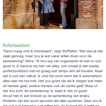
Perfectionistisch
“Deze vraag vind ik interessant”, zegt Stoffelien: ‘Wat doe je niet
vaak genoeg, maar zou je wel vaker willen doen voor de
samenleving?’ Mirre: “Ik hou erg van organiseren en ben er ook
goed in. Ik bemoei me met van alles, ook omdat ik een beetje
perfectionistisch ben en graag wat tempo erin wil houden. Maar
dat is ook een valkuil. Ik vind het soms stom dat ik automatisch
alles naar me toe trek. Het zou goed zijn als ik dingen wat meer
uit handen geef, andere mensen ook de ruimte geef. Maar of
dat nou echt ‘de samenleving’ is, weet ik niet zo goed.
Als juf heb ik wel invloed op de samenleving van straks.
Kinderen zijn een soort sponzen die alles opnemen. Daar zou ik
me wel wat bewuster van willen zijn: de invloed die je hebt op