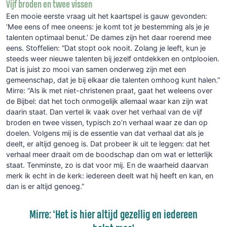
Vijf broden en twee vissen
Een mooie eerste vraag uit het kaartspel is gauw gevonden:
‘Mee eens of mee oneens: je komt tot je bestemming als je je
talenten optimaal benut.’ De dames zijn het daar roerend mee
eens. Stoffelien: “Dat stopt ook nooit. Zolang je leeft, kun je
steeds weer nieuwe talenten bij jezelf ontdekken en ontplooien.
Dat is juist zo mooi van samen onderweg zijn met een
gemeenschap, dat je bij elkaar die talenten omhoog kunt halen.”
Mirre: “Als ik met niet-christenen praat, gaat het weleens over
de Bijbel: dat het toch onmogelijk allemaal waar kan zijn wat
daarin staat. Dan vertel ik vaak over het verhaal van de vijf
broden en twee vissen, typisch zo’n verhaal waar ze dan op
doelen. Volgens mij is de essentie van dat verhaal dat als je
deelt, er altijd genoeg is. Dat probeer ik uit te leggen: dat het
verhaal meer draait om de boodschap dan om wat er letterlijk
staat. Tenminste, zo is dat voor mij. En de waarheid daarvan
merk ik echt in de kerk: iedereen deelt wat hij heeft en kan, en
dan is er altijd genoeg.”
Mirre: ‘Het is hier altijd gezellig en iedereen