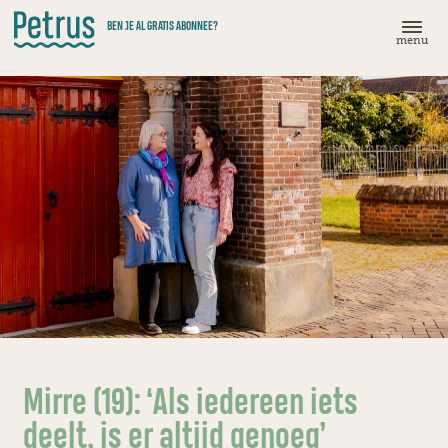
Doorgaan
BEN JE AL GRATIS ABONNEE?
naar
menu
hoofdinhoud
Mirre (19): ‘Als iedereen iets
deelt, is er altijd genoeg’