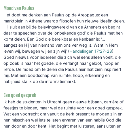
Moed van Paulus
Het doet me denken aan Paulus op de Areopagus: een
marktplein in Athene waarop filosofen hun nieuwe ideeën delen.
Hij sluit aan bij de belevingswereld van de Atheners en begint
daar te speechen over de ‘onbekende god’ die Paulus met hen
komt delen. Een God die bereikbaar en kenbaar is: ‘…
aangezien Hij van niemand van ons ver weg is. Want in Hem
leven wij, bewegen wij en zijn wij’ (
Handelingen 17:27-28
).
Goed nieuws voor iedereen die zich wel eens alleen voelt, die
op zoek is naar het goede, die verlangt naar geloof, hoop en
liefde. De moed om te delen die Paulus hier laat zien inspireert
mij. Met een boodschap van ruimte, hoop, erkenning en
nabijheid sta ik op de informatiemarkt.
Een goed gesprek
Ik heb de studenten in Utrecht geen nieuwe bijbaan, carrière of
feestjes te bieden, maar wel de ruimte voor een goed gesprek.
Wat een voorrecht om vanuit de kerk present te mogen zijn en
hen misschien wel iets te laten ervaren van een nabije God die
hen door en door kent. Het begint met luisteren, aansluiten en