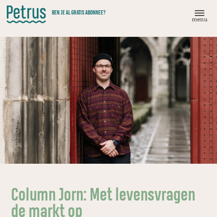
Doorgaan
BEN JE AL GRATIS ABONNEE?
naar
menu
hoofdinhoud
Column Jorn: Met levensvragen
de markt op