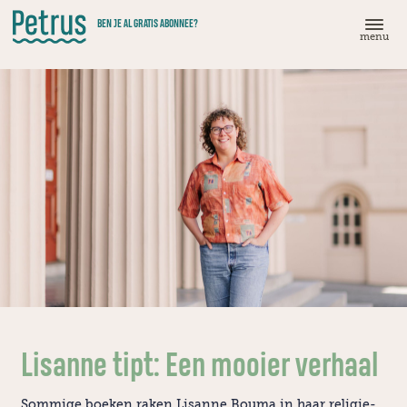
Doorgaan
BEN JE AL GRATIS ABONNEE?
naar
menu
hoofdinhoud
Lisanne tipt: Een mooier verhaal
Sommige boeken raken Lisanne Bouma in haar religie-