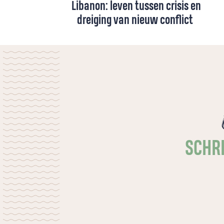
Libanon: leven tussen crisis en
dreiging van nieuw conflict
De geopolitieke spanningen in het Midden-
Oosten hebben grote gevolgen voor
Libanon. Relatiebeheerder Dick
Loendersloot van Kerk in Actie vertelt wat
de gevolgen zijn voor de inwoners en hoe
de partnerorganisaties zich, ondanks de
moeilijke omstandigheden, blijven inzetten
voor mensen in nood.
SCHRI