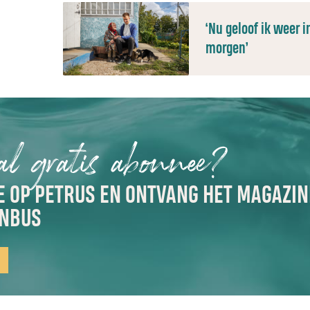
‘Nu geloof ik weer 
morgen’
 al gratis abonnee?
 OP PETRUS EN ONTVANG HET MAGAZINE
ENBUS