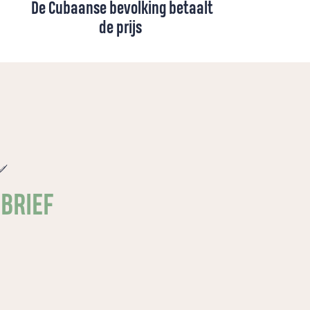
De Cubaanse bevolking betaalt
de prijs
Terwijl de aandacht uitgaat naar oorlogen
en geopolitieke spanningen, voltrekt zich in
Cuba een stille humanitaire crisis.
Door Amerikaanse sancties is het dagelijks
leven vrijwel stilgevallen. Kerk in Actie
e
ondersteunt lokale kerken die, ondanks
alles, hulp en hoop blijven bieden.
SBRIEF