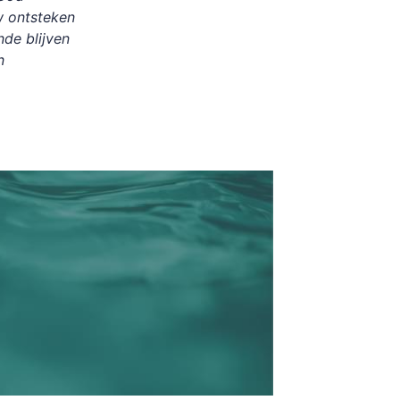
w ontsteken
de blijven
n