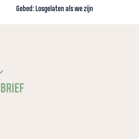
Gebed: Losgelaten als we zijn
Over geboren worden, losgelaten worden
en het diepe verlangen om verbonden te
blijven met de Bron van ons leven.
e
SBRIEF