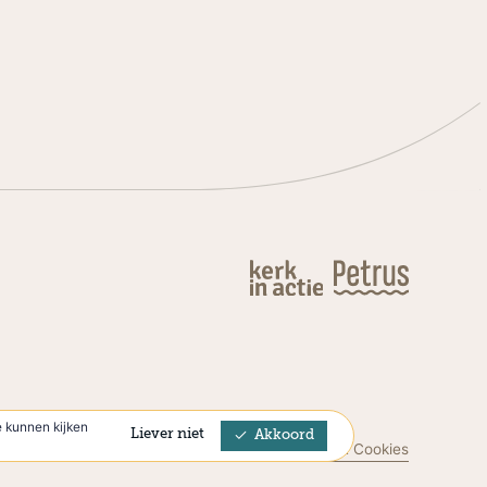
 kunnen kijken
Liever niet
Akkoord
Privacyverklaring & Cookies