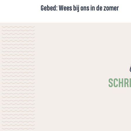
Gebed: Wees bij ons in de zomer
Een zomergebed voor vakantie en gewone
dagen. Om rust die dieper gaat dan vrije
tijd: de rust van Gods nabijheid, die nieuwe
kracht en vrede geeft.
SCHRI