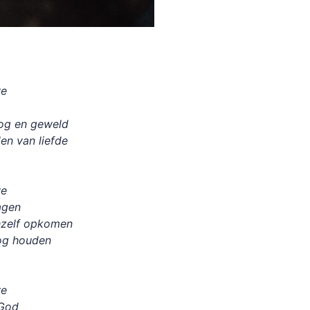
we
log en geweld
n van liefde
we
agen
chzelf opkomen
og houden
we
God