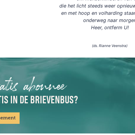
die het licht steeds weer opnieu
en met hoop en volharding staan
onderweg naar morge
Heer, ontferm U!
(ds. Rianne Veenstra)
atis abonnee
IS IN DE BRIEVENBUS?
nement