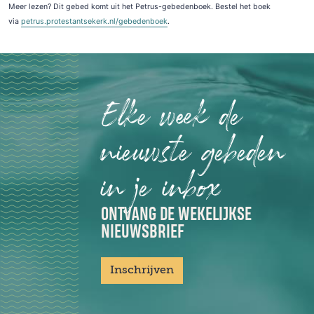
Meer lezen? Dit gebed komt uit het Petrus-gebedenboek. Bestel het boek
via
petrus.protestantsekerk.nl/gebedenboek
.
Elke week de
nieuwste gebeden
in je inbox
ONTVANG DE WEKELIJKSE
NIEUWSBRIEF
Inschrijven