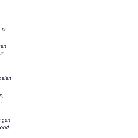
 is
ven
ur
oeien
n,
n
ngen
rond