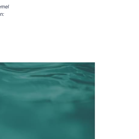
emel
n: