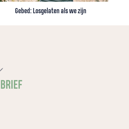
Gebed: Losgelaten als we zijn
Over geboren worden, losgelaten worden
en het diepe verlangen om verbonden te
blijven met de Bron van ons leven.
e
SBRIEF