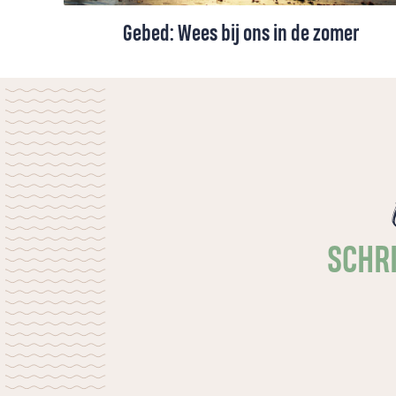
Gebed: Wees bij ons in de zomer
Een zomergebed voor vakantie en gewone
dagen. Om rust die dieper gaat dan vrije
tijd: de rust van Gods nabijheid, die nieuwe
kracht en vrede geeft.
SCHRI