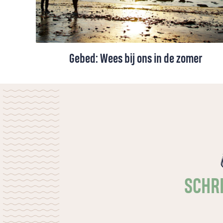
Gebed: Wees bij ons in de zomer
Een zomergebed voor vakantie en gewone
dagen. Om rust die dieper gaat dan vrije
tijd: de rust van Gods nabijheid, die nieuwe
kracht en vrede geeft.
SCHRI