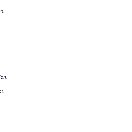
n.
en.
t.