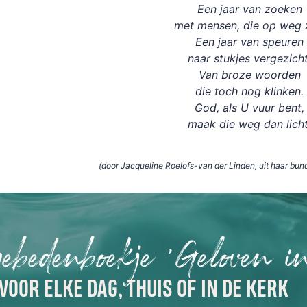
Een jaar van zoeken
met mensen, die op weg z
Een jaar van speuren
naar stukjes vergezicht
Van broze woorden
die toch nog klinken.
God, als U vuur bent,
maak die weg dan licht
(door Jacqueline Roelofs-van der Linden, uit haar bun
gebedenboekje 'Geloven i
VOOR ELKE DAG, THUIS OF IN DE KERK