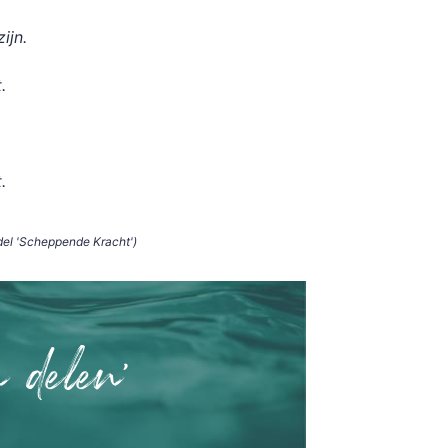
ijn.
.
.
del 'Scheppende Kracht')
n delen'