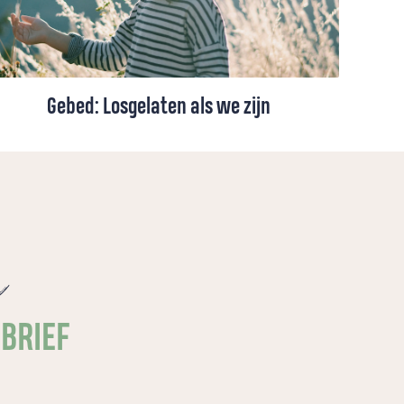
Gebed: Losgelaten als we zijn
Over geboren worden, losgelaten worden
en het diepe verlangen om verbonden te
blijven met de Bron van ons leven.
e
SBRIEF