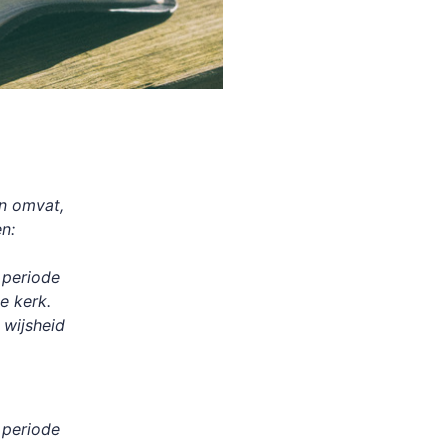
en omvat,
n:
 periode
e kerk.
 wijsheid
 periode