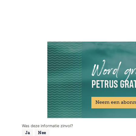
Word gr
PETRUS GRAT
Neem een abon
Was deze informatie zinvol?
Ja
Nee