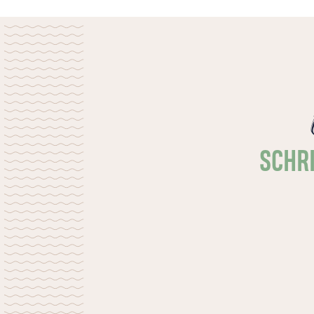
Een zomergebed voor vakantie en gewone
dagen. Om rust die dieper gaat dan vrije
tijd: de rust van Gods nabijheid, die nieuwe
kracht en vrede geeft.
SCHRI