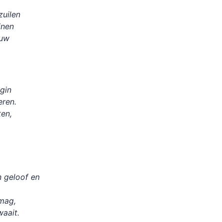
zuilen
jnen
 uw
gin
eren.
en,
.
 geloof en
mag,
waait.