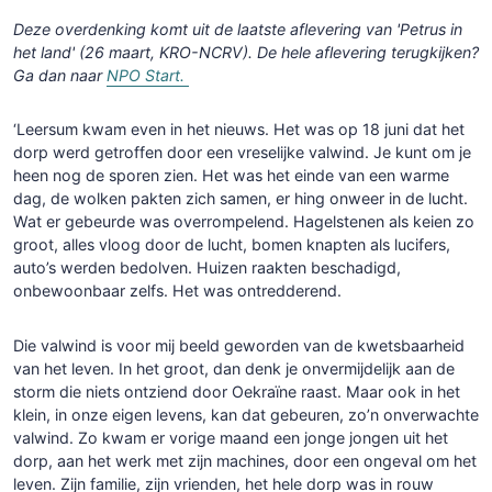
Deze overdenking komt uit de laatste aflevering van 'Petrus in
het land' (26 maart, KRO-NCRV). De hele aflevering terugkijken?
Ga dan naar
NPO Start.
‘Leersum kwam even in het nieuws. Het was op 18 juni dat het
dorp werd getroffen door een vreselijke valwind. Je kunt om je
heen nog de sporen zien. Het was het einde van een warme
dag, de wolken pakten zich samen, er hing onweer in de lucht.
Wat er gebeurde was overrompelend. Hagelstenen als keien zo
groot, alles vloog door de lucht, bomen knapten als lucifers,
auto’s werden bedolven. Huizen raakten beschadigd,
onbewoonbaar zelfs. Het was ontredderend.
Die valwind is voor mij beeld geworden van de kwetsbaarheid
van het leven. In het groot, dan denk je onvermijdelijk aan de
storm die niets ontziend door Oekraïne raast. Maar ook in het
klein, in onze eigen levens, kan dat gebeuren, zo’n onverwachte
valwind. Zo kwam er vorige maand een jonge jongen uit het
dorp, aan het werk met zijn machines, door een ongeval om het
leven. Zijn familie, zijn vrienden, het hele dorp was in rouw