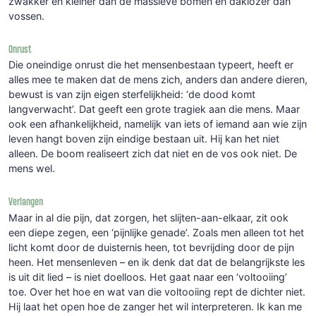
zwakker en kleiner dan de massieve bomen en daklozer dan
vossen.
Onrust
Die oneindige onrust die het mensenbestaan typeert, heeft er
alles mee te maken dat de mens zich, anders dan andere dieren,
bewust is van zijn eigen sterfelijkheid: ‘de dood komt
langverwacht’. Dat geeft een grote tragiek aan die mens. Maar
ook een afhankelijkheid, namelijk van iets of iemand aan wie zijn
leven hangt boven zijn eindige bestaan uit. Hij kan het niet
alleen. De boom realiseert zich dat niet en de vos ook niet. De
mens wel.
Verlangen
Maar in al die pijn, dat zorgen, het slijten-aan-elkaar, zit ook
een diepe zegen, een ‘pijnlijke genade’. Zoals men alleen tot het
licht komt door de duisternis heen, tot bevrijding door de pijn
heen. Het mensenleven – en ik denk dat dat de belangrijkste les
is uit dit lied – is niet doelloos. Het gaat naar een ‘voltooiing’
toe. Over het hoe en wat van die voltooiing rept de dichter niet.
Hij laat het open hoe de zanger het wil interpreteren. Ik kan me