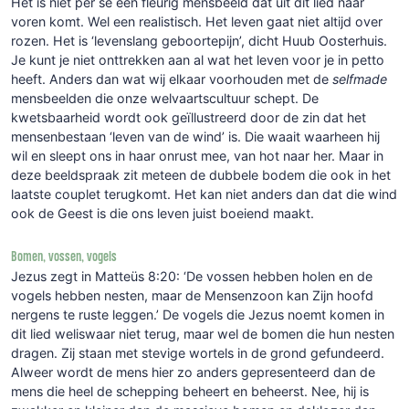
Het is niet per se een fleurig mensbeeld dat uit dit lied naar
voren komt. Wel een realistisch. Het leven gaat niet altijd over
rozen. Het is ‘levenslang geboortepijn’, dicht Huub Oosterhuis.
Je kunt je niet onttrekken aan al wat het leven voor je in petto
heeft. Anders dan wat wij elkaar voorhouden met de
selfmade
mensbeelden die onze welvaartscultuur schept. De
kwetsbaarheid wordt ook geïllustreerd door de zin dat het
mensenbestaan ‘leven van de wind’ is. Die waait waarheen hij
wil en sleept ons in haar onrust mee, van hot naar her. Maar in
deze beeldspraak zit meteen de dubbele bodem die ook in het
laatste couplet terugkomt. Het kan niet anders dan dat die wind
ook de Geest is die ons leven juist boeiend maakt.
Bomen, vossen, vogels
Jezus zegt in Matteüs 8:20: ‘De vossen hebben holen en de
vogels hebben nesten, maar de Mensenzoon kan Zijn hoofd
nergens te ruste leggen.’ De vogels die Jezus noemt komen in
dit lied weliswaar niet terug, maar wel de bomen die hun nesten
dragen. Zij staan met stevige wortels in de grond gefundeerd.
Alweer wordt de mens hier zo anders gepresenteerd dan de
mens die heel de schepping beheert en beheerst. Nee, hij is